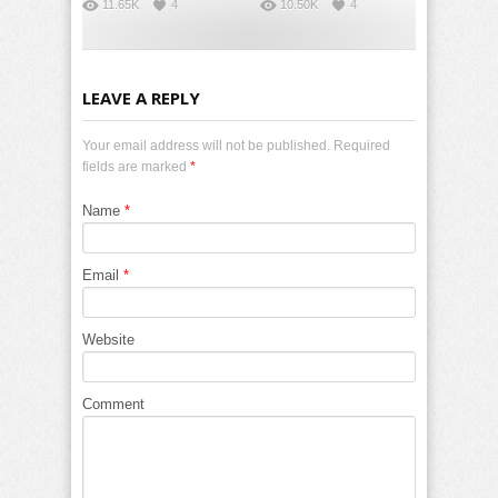
11.65K
4
10.50K
4
LEAVE A REPLY
Your email address will not be published. Required
fields are marked
*
Name
*
Email
*
Website
Comment