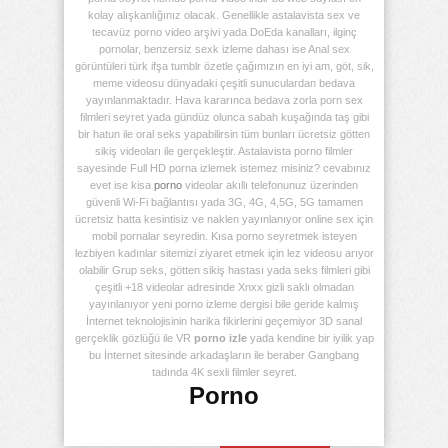
kolay alışkanlığınız olacak. Genellikle astalavista sex ve
tecavüz porno video arşivi yada DoEda kanalları, ilginç
pornolar, benzersiz sexk izleme dahası ise Anal sex
görüntüleri türk ifşa tumblr özetle çağımızın en iyi am, göt, sik,
meme videosu dünyadaki çeşitli sunuculardan bedava
yayınlanmaktadır. Hava kararınca bedava zorla porn sex
filmleri seyret yada gündüz olunca sabah kuşağında taş gibi
bir hatun ile oral seks yapabilirsin tüm bunları ücretsiz götten
sikiş videoları ile gerçekleştir. Astalavista porno filmler
sayesinde Full HD porna izlemek istemez misiniz? cevabınız
evet ise kisa
porno
videolar akıllı telefonunuz üzerinden
güvenli Wi-Fi bağlantısı yada 3G, 4G, 4,5G, 5G tamamen
ücretsiz hatta kesintisiz ve naklen yayınlanıyor online sex için
mobil pornalar seyredin. Kısa porno seyretmek isteyen
lezbiyen kadınlar sitemizi ziyaret etmek için lez videosu arıyor
olabilir Grup seks, götten sikiş hastası yada seks filmleri gibi
çeşitli +18 videolar adresinde Xnxx gizli saklı olmadan
yayınlanıyor yeni porno izleme dergisi bile geride kalmış
İnternet teknolojisinin harika fikirlerini geçemiyor 3D sanal
gerçeklik gözlüğü ile VR
porno izle
yada kendine bir iyilik yap
bu İnternet sitesinde arkadaşların ile beraber Gangbang
tadında 4K sexli filmler seyret.
Porno