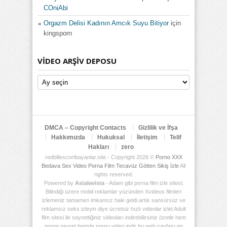
COniAbi
Orgazm Delisi Kadının Amcık Suyu Bitiyor
için
kingsporn
VIDEO ARŞIV DEPOSU
Video
Arşiv
Deposu
DMCA – Copyright Contacts
Gizlilik ve İfşa
Hakkımızda
Hukuksal
İletişim
Telif
Hakları
zero
redbillescortbayanlar.site - Copyright 2026 ©
Porno XXX
Bedava Sex Video Porna Film Tecavüz Götten Sikiş İzle
All
rights reserved.
Powered by
Astalavista
- Adam gibi porna film izle sitesi;
Bilindiği üzere mobil reklamlar yüzünden Xvideos filmleri
izlemeniz tamamen imkansız hale geldi artık sansürsüz ve
reklamsız seks izleyin diye ücretsiz hızlı videolar izlet Adult
film sitesi ile seyrettiğiniz videoları indirebilirsiniz özetle hem
porna seyret hemde pornu video indir bu web sayfası en