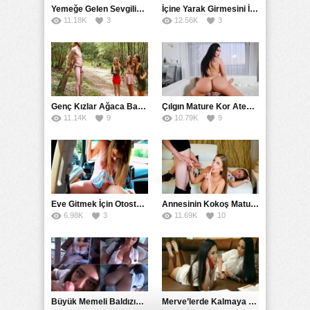
Yemeğe Gelen Sevgilisinin Arkadaşına Yarak Yedirdi
İçine Yarak Girmesini İsteyince Kuzeninin Penisini Kullandı
11.18K
3
12.56K
3
Genç Kızlar Ağaca Bağlayarak Tecavüz Etmek İstediler
Çılgın Mature Kor Ateşiyle Misafirini Yakıp Eritti
11.14K
9
10.79K
9
Eve Gitmek İçin Otostop Çeken Üniversiteli Bedelini Ödedi
Annesinin Kokoş Mature Arkadaşı Tarafından Saksoya Uğradı
6.98K
3
11.69K
10
Büyük Memeli Baldızının Takipçilerinin Çoğalması İçin Yardım Etti
Merve’lerde Kalmaya Gelen Liseli Kız Fanteziyi Dibine Verdirdi