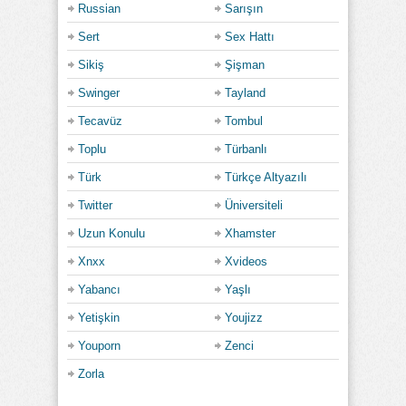
Russian
Sarışın
Sert
Sex Hattı
Sikiş
Şişman
Swinger
Tayland
Tecavüz
Tombul
Toplu
Türbanlı
Türk
Türkçe Altyazılı
Twitter
Üniversiteli
Uzun Konulu
Xhamster
Xnxx
Xvideos
Yabancı
Yaşlı
Yetişkin
Youjizz
Youporn
Zenci
Zorla