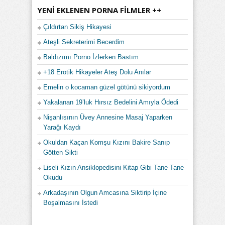
YENI EKLENEN PORNA FILMLER ++
Çıldırtan Sikiş Hikayesi
Ateşli Sekreterimi Becerdim
Baldızımı Porno İzlerken Bastım
+18 Erotik Hikayeler Ateş Dolu Anılar
Emelin o kocaman güzel götünü sikiyordum
Yakalanan 19’luk Hırsız Bedelini Amıyla Ödedi
Nişanlısının Üvey Annesine Masaj Yaparken
Yarağı Kaydı
Okuldan Kaçan Komşu Kızını Bakire Sanıp
Götten Sikti
Liseli Kızın Ansiklopedisini Kitap Gibi Tane Tane
Okudu
Arkadaşının Olgun Amcasına Siktirip İçine
Boşalmasını İstedi