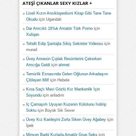
ATEŞI ÇIKANLAR SEXY KIZLAR +
Liseli Kızın Ansiklopedisini Kitap Gibi Tane Tane
Okudu
için
Ugandalı
Dar Amcıklı 19’luk Amatör Türk Porno
için
Xuliqan
Tehdit Edip Şantajla Sikiş Sekreter Videosu
için
murad
Üvey Annesin Çıplak Resimlerini Çekerken
Amcığa Geldi
için
ahmet
Temizlik Esnasında Gelen Oğlunun Arkadaşını
Çitileyen Milf
için
Hebele
Kısa Saçlı Mavi Gözlü Kız Mankenlik İçin
Soyundu
için
anladım
İç Çamaşırlı Uyuyan Kuzenin Külotunu İndirip
Soktu
için
Büyük Sik Sever
Üvey Kız Kardeşini Zorla Siken Üvey Ağabey
için
İpek
Minyon Barbi Kızlarla Amatör Grup Seks
için