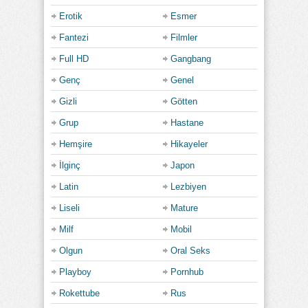
Erotik
Esmer
Fantezi
Filmler
Full HD
Gangbang
Genç
Genel
Gizli
Götten
Grup
Hastane
Hemşire
Hikayeler
İlginç
Japon
Latin
Lezbiyen
Liseli
Mature
Milf
Mobil
Olgun
Oral Seks
Playboy
Pornhub
Rokettube
Rus