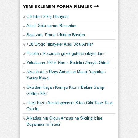
YENI EKLENEN PORNA FILMLER ++
Çıldırtan Sikiş Hikayesi
Ateşli Sekreterimi Becerdim
Baldızımı Porno İzlerken Bastım
+18 Erotik Hikayeler Ateş Dolu Anılar
Emelin o kocaman güzel götünü sikiyordum
Yakalanan 19’luk Hırsız Bedelini Amıyla Ödedi
Nişanlısının Üvey Annesine Masaj Yaparken
Yarağı Kaydı
Okuldan Kaçan Komşu Kızını Bakire Sanıp
Götten Sikti
Liseli Kızın Ansiklopedisini Kitap Gibi Tane Tane
Okudu
Arkadaşının Olgun Amcasına Siktirip İçine
Boşalmasını İstedi