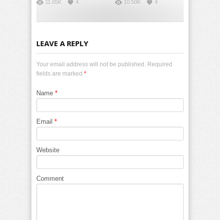
11.65K
4
10.50K
4
LEAVE A REPLY
Your email address will not be published. Required
fields are marked
*
Name
*
Email
*
Website
Comment