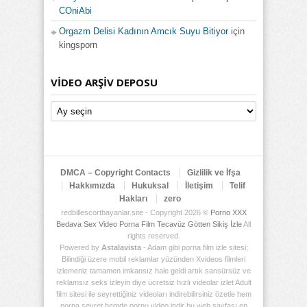
COniAbi
Orgazm Delisi Kadının Amcık Suyu Bitiyor
için
kingsporn
VIDEO ARŞIV DEPOSU
Video
Arşiv
Deposu
DMCA – Copyright Contacts
Gizlilik ve İfşa
Hakkımızda
Hukuksal
İletişim
Telif
Hakları
zero
redbillescortbayanlar.site - Copyright 2026 ©
Porno XXX
Bedava Sex Video Porna Film Tecavüz Götten Sikiş İzle
All
rights reserved.
Powered by
Astalavista
- Adam gibi porna film izle sitesi;
Bilindiği üzere mobil reklamlar yüzünden Xvideos filmleri
izlemeniz tamamen imkansız hale geldi artık sansürsüz ve
reklamsız seks izleyin diye ücretsiz hızlı videolar izlet Adult
film sitesi ile seyrettiğiniz videoları indirebilirsiniz özetle hem
porna seyret hemde pornu video indir bu web sayfası en