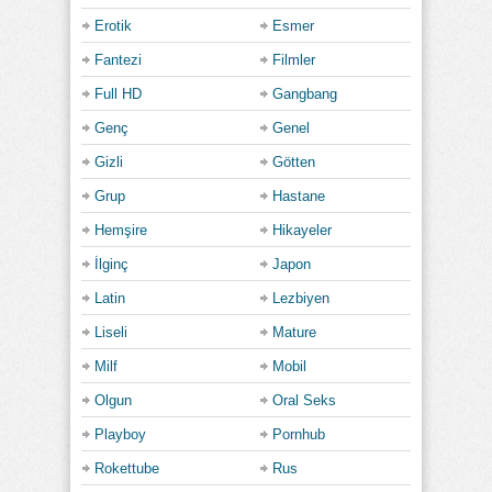
Erotik
Esmer
Fantezi
Filmler
Full HD
Gangbang
Genç
Genel
Gizli
Götten
Grup
Hastane
Hemşire
Hikayeler
İlginç
Japon
Latin
Lezbiyen
Liseli
Mature
Milf
Mobil
Olgun
Oral Seks
Playboy
Pornhub
Rokettube
Rus