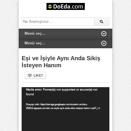
Eşi ve İşiyle Aynı Anda Sikiş
İsteyen Hanım
LIKE?
Video
Media error: Format(s) not supported or source(s) not
found
oynatıcı
Dosyayı indir: https://storage.googleapis.com/oceanic-archery-
252012.appspot.com/esi-ve-isiyle-ayni-anda-sikis-isteyen-hanim.mp4?_=1