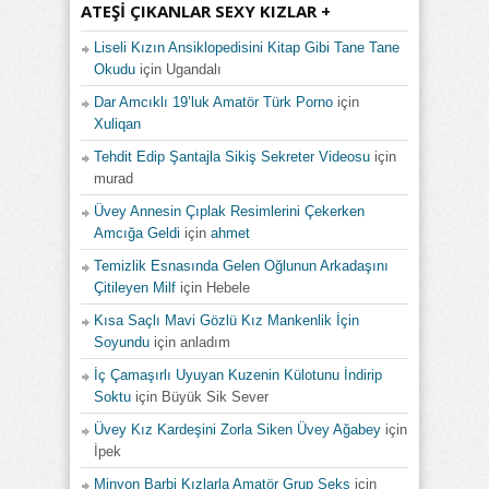
ATEŞI ÇIKANLAR SEXY KIZLAR +
Liseli Kızın Ansiklopedisini Kitap Gibi Tane Tane
Okudu
için
Ugandalı
Dar Amcıklı 19’luk Amatör Türk Porno
için
Xuliqan
Tehdit Edip Şantajla Sikiş Sekreter Videosu
için
murad
Üvey Annesin Çıplak Resimlerini Çekerken
Amcığa Geldi
için
ahmet
Temizlik Esnasında Gelen Oğlunun Arkadaşını
Çitileyen Milf
için
Hebele
Kısa Saçlı Mavi Gözlü Kız Mankenlik İçin
Soyundu
için
anladım
İç Çamaşırlı Uyuyan Kuzenin Külotunu İndirip
Soktu
için
Büyük Sik Sever
Üvey Kız Kardeşini Zorla Siken Üvey Ağabey
için
İpek
Minyon Barbi Kızlarla Amatör Grup Seks
için