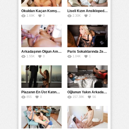
Altyazılı
,
Anal
,
Doktor
,
Fantezi
,
Full HD
,
Grup
,
Hikayeler
,
İlginç
,
Latin
,
Liseli
,
Olgun
,
Oral Seks
,
Rokettube
,
Russian
,
Swinger
,
Toplu
,
Uzun Konulu
Okuldan Kaçan Komşu Kızını Bakire Sanıp Götten Sikti
,
Yabancı
Liseli Kızın Ansiklopedisini Kitap Gibi Tane Tane Okudu
1.69K
3
2.30K
2
Arkadaşının Olgun Amcasına Siktirip İçine Boşalmasını İstedi
Paris Sokaklarında Zenci Yarağını Gırtlağına Kadar İndirdi
1.55K
0
1.04K
1
Plazanın En Üst Katında Üst Seviye Köle Fantezisi Sikişi
Oğlunun Yakın Arkadaşına Yorgan Altından Sulanan Milf
855
0
157.38K
56