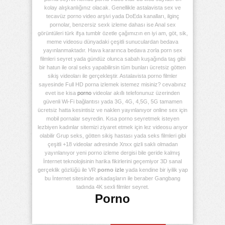
kolay alışkanlığınız olacak. Genellikle astalavista sex ve
tecavüz porno video arşivi yada DoEda kanalları, ilginç
pornolar, benzersiz sexk izleme dahası ise Anal sex
görüntüleri türk ifşa tumblr özetle çağımızın en iyi am, göt, sik,
meme videosu dünyadaki çeşitli sunuculardan bedava
yayınlanmaktadır. Hava kararınca bedava zorla porn sex
filmleri seyret yada gündüz olunca sabah kuşağında taş gibi
bir hatun ile oral seks yapabilirsin tüm bunları ücretsiz götten
sikiş videoları ile gerçekleştir. Astalavista porno filmler
sayesinde Full HD porna izlemek istemez misiniz? cevabınız
evet ise kisa
porno
videolar akıllı telefonunuz üzerinden
güvenli Wi-Fi bağlantısı yada 3G, 4G, 4,5G, 5G tamamen
ücretsiz hatta kesintisiz ve naklen yayınlanıyor online sex için
mobil pornalar seyredin. Kısa porno seyretmek isteyen
lezbiyen kadınlar sitemizi ziyaret etmek için lez videosu arıyor
olabilir Grup seks, götten sikiş hastası yada seks filmleri gibi
çeşitli +18 videolar adresinde Xnxx gizli saklı olmadan
yayınlanıyor yeni porno izleme dergisi bile geride kalmış
İnternet teknolojisinin harika fikirlerini geçemiyor 3D sanal
gerçeklik gözlüğü ile VR
porno izle
yada kendine bir iyilik yap
bu İnternet sitesinde arkadaşların ile beraber Gangbang
tadında 4K sexli filmler seyret.
Porno