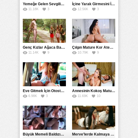
Yemeğe Gelen Sevgilisinin Arkadaşına Yarak Yedirdi
İçine Yarak Girmesini İsteyince Kuzeninin Penisini Kullandı
11.18K
3
12.56K
3
Genç Kızlar Ağaca Bağlayarak Tecavüz Etmek İstediler
Çılgın Mature Kor Ateşiyle Misafirini Yakıp Eritti
11.14K
9
10.79K
9
Eve Gitmek İçin Otostop Çeken Üniversiteli Bedelini Ödedi
Annesinin Kokoş Mature Arkadaşı Tarafından Saksoya Uğradı
6.98K
3
11.69K
10
Büyük Memeli Baldızının Takipçilerinin Çoğalması İçin Yardım Etti
Merve’lerde Kalmaya Gelen Liseli Kız Fanteziyi Dibine Verdirdi