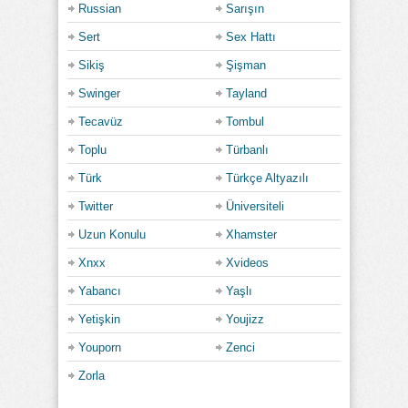
Russian
Sarışın
Sert
Sex Hattı
Sikiş
Şişman
Swinger
Tayland
Tecavüz
Tombul
Toplu
Türbanlı
Türk
Türkçe Altyazılı
Twitter
Üniversiteli
Uzun Konulu
Xhamster
Xnxx
Xvideos
Yabancı
Yaşlı
Yetişkin
Youjizz
Youporn
Zenci
Zorla