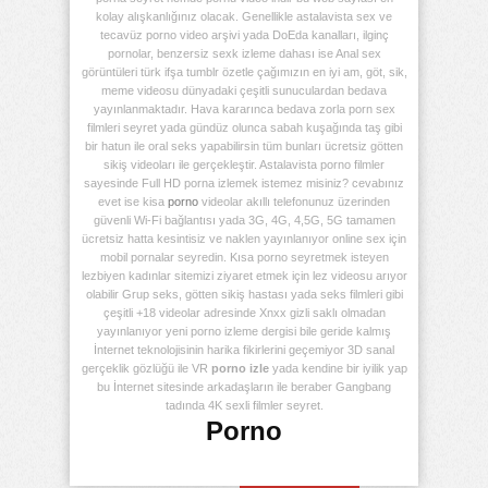
kolay alışkanlığınız olacak. Genellikle astalavista sex ve
tecavüz porno video arşivi yada DoEda kanalları, ilginç
pornolar, benzersiz sexk izleme dahası ise Anal sex
görüntüleri türk ifşa tumblr özetle çağımızın en iyi am, göt, sik,
meme videosu dünyadaki çeşitli sunuculardan bedava
yayınlanmaktadır. Hava kararınca bedava zorla porn sex
filmleri seyret yada gündüz olunca sabah kuşağında taş gibi
bir hatun ile oral seks yapabilirsin tüm bunları ücretsiz götten
sikiş videoları ile gerçekleştir. Astalavista porno filmler
sayesinde Full HD porna izlemek istemez misiniz? cevabınız
evet ise kisa
porno
videolar akıllı telefonunuz üzerinden
güvenli Wi-Fi bağlantısı yada 3G, 4G, 4,5G, 5G tamamen
ücretsiz hatta kesintisiz ve naklen yayınlanıyor online sex için
mobil pornalar seyredin. Kısa porno seyretmek isteyen
lezbiyen kadınlar sitemizi ziyaret etmek için lez videosu arıyor
olabilir Grup seks, götten sikiş hastası yada seks filmleri gibi
çeşitli +18 videolar adresinde Xnxx gizli saklı olmadan
yayınlanıyor yeni porno izleme dergisi bile geride kalmış
İnternet teknolojisinin harika fikirlerini geçemiyor 3D sanal
gerçeklik gözlüğü ile VR
porno izle
yada kendine bir iyilik yap
bu İnternet sitesinde arkadaşların ile beraber Gangbang
tadında 4K sexli filmler seyret.
Porno