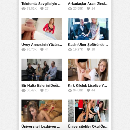
Telefonda Sevgilisiyle Konuşurken Amından Dil Döktü
Arkadaşlar Arası Zincirleme Sikişme Tamlaması
79.01K
27
23.58K
14
Üvey Annesinin Yüzüne Bakarak Sikini Kaldırdı
Kadın Uber Şoföründen Erkek Yolcuya Özel Taşıma
76.78K
44
19.27K
18
Bir Hafta Eşlerini Değişerek Gerçek Swinger Yaptılar
Kırk Kiloluk Liseliye Yarım Tonluk Yarak Kaldırttı
58.47K
20
94.88K
44
Üniversiteli Lezbiyen Kuzenlerin Yaraklı Seks Eğlencesi
Üniversiteliler Okul Öncesi Gerçek Sex Partisi Düzenledi