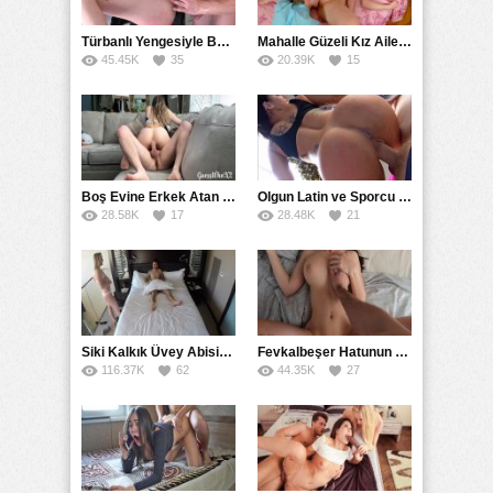
Türbanlı Yengesiyle Banyoda Karşılaşınca Hazırlıksız Sikti
Mahalle Güzeli Kız Aile Dostlarının Evinde Amını Yalattı
45.45K
35
20.39K
15
Boş Evine Erkek Atan Kız Gerçek Bir Liseli Gibi Eğlendi
Olgun Latin ve Sporcu Yengesiyle Gerçek Ensest Sikiş Çekimi
28.58K
17
28.48K
21
Siki Kalkık Üvey Abisine Siktiren Kız Gizli Kamerada
Fevkalbeşer Hatunun Zevk-i Tadına Kadim Olundu
116.37K
62
44.35K
27