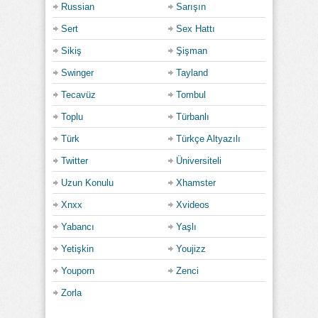
Russian
Sarışın
Sert
Sex Hattı
Sikiş
Şişman
Swinger
Tayland
Tecavüz
Tombul
Toplu
Türbanlı
Türk
Türkçe Altyazılı
Twitter
Üniversiteli
Uzun Konulu
Xhamster
Xnxx
Xvideos
Yabancı
Yaşlı
Yetişkin
Youjizz
Youporn
Zenci
Zorla