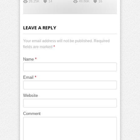
26.25K
14
49.86K
16
LEAVE A REPLY
Your email address will not be published. Required
fields are marked
*
Name
*
Email
*
Website
Comment