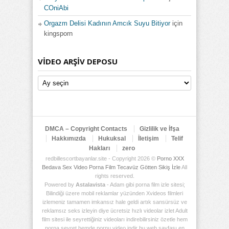
COniAbi
Orgazm Delisi Kadının Amcık Suyu Bitiyor
için
kingsporn
VIDEO ARŞIV DEPOSU
Video
Arşiv
Deposu
DMCA – Copyright Contacts
Gizlilik ve İfşa
Hakkımızda
Hukuksal
İletişim
Telif
Hakları
zero
redbillescortbayanlar.site - Copyright 2026 ©
Porno XXX
Bedava Sex Video Porna Film Tecavüz Götten Sikiş İzle
All
rights reserved.
Powered by
Astalavista
- Adam gibi porna film izle sitesi;
Bilindiği üzere mobil reklamlar yüzünden Xvideos filmleri
izlemeniz tamamen imkansız hale geldi artık sansürsüz ve
reklamsız seks izleyin diye ücretsiz hızlı videolar izlet Adult
film sitesi ile seyrettiğiniz videoları indirebilirsiniz özetle hem
porna seyret hemde pornu video indir bu web sayfası en