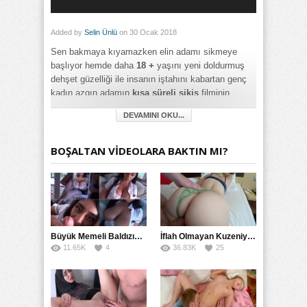
Added by
Selin Ünlü
on 30 Ocak 2018
Sen bakmaya kıyamazken elin adamı sikmeye
başlıyor hemde daha
18 +
yaşını yeni doldurmuş
dehşet güzelliği ile insanın iştahını kabartan genç
kadın azgın adamın
kısa süreli sikiş
filminin
metrajına giriyor muhteşem güzelliğe sahip ama
DEVAMINI OKU...
gittiği yol iyi bir yol değil o Amerikaya söyleyin
adam olsun gelip bombalarım hepsini.
BOŞALTAN VİDEOLARA BAKTIN MI?
Category:
18+ Yaş
,
Amatör
,
Esmer
,
Genç
,
Oral Seks
,
Rokettube
,
Russian
,
Twitter
,
Yabancı
Büyük Memeli Baldızının Takipçilerinin Çoğalması İçin Yardım Etti
İflah Olmayan Kuzeniyle Gizlice Sikişmeye Devam Etti
11.65K
4
36.83K
25