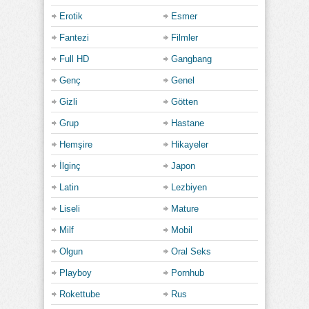
Erotik
Esmer
Fantezi
Filmler
Full HD
Gangbang
Genç
Genel
Gizli
Götten
Grup
Hastane
Hemşire
Hikayeler
İlginç
Japon
Latin
Lezbiyen
Liseli
Mature
Milf
Mobil
Olgun
Oral Seks
Playboy
Pornhub
Rokettube
Rus