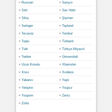
Russian
Sarışın
Sert
Sex Hattı
Sikiş
Şişman
Swinger
Tayland
Tecavüz
Tombul
Toplu
Türbanlı
Türk
Türkçe Altyazılı
Twitter
Üniversiteli
Uzun Konulu
Xhamster
Xnxx
Xvideos
Yabancı
Yaşlı
Yetişkin
Youjizz
Youporn
Zenci
Zorla