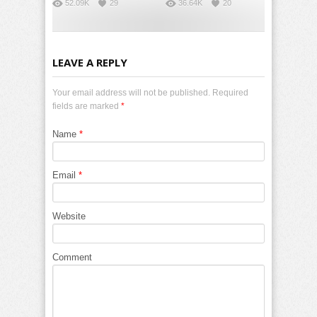
52.09K
29
36.64K
20
LEAVE A REPLY
Your email address will not be published. Required
fields are marked
*
Name
*
Email
*
Website
Comment