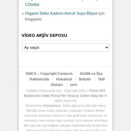
COniAbi
Orgazm Delisi Kadının Amcık Suyu Bitiyor
için
kingsporn
VIDEO ARŞIV DEPOSU
Video
Arşiv
Deposu
DMCA – Copyright Contacts
Gizlilik ve İfşa
Hakkımızda
Hukuksal
İletişim
Telif
Hakları
zero
redbillescortbayanlar.site - Copyright 2026 ©
Porno XXX
Bedava Sex Video Porna Film Tecavüz Götten Sikiş İzle
All
rights reserved.
Powered by
Astalavista
- Adam gibi porna film izle sitesi;
Bilindiği üzere mobil reklamlar yüzünden Xvideos filmleri
izlemeniz tamamen imkansız hale geldi artık sansürsüz ve
reklamsız seks izleyin diye ücretsiz hızlı videolar izlet Adult
film sitesi ile seyrettiğiniz videoları indirebilirsiniz özetle hem
porna seyret hemde pornu video indir bu web sayfası en