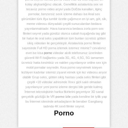
kolay alışkanlığınız olacak. Genellikle astalavista sex ve
tecavüz porno video arşivi yada DoEda kanalları, ilginç
pornolar, benzersiz sexk izleme dahası ise Anal sex
görüntüleri türk ifşa tumblr özetle çağımızın en iyi am, göt, sik,
meme videosu dünyadaki çeşitli sunuculardan bedava
yayınlanmaktadır. Hava kararınca bedava zorla porn sex
filmleri seyret yada gündüz olunca sabah kuşağında taş gibi
bir hatun ile oral seks yapabilirsin tüm bunları ücretsiz götten
sikiş videoları ile gerçekleştir. Astalavista porno filmler
sayesinde Full HD porna izlemek istemez misiniz? cevabınız
evet ise kisa
porno
videolar akıllı telefonunuz üzerinden
güvenli Wi-Fi bağlantısı yada 3G, 4G, 4,5G, 5G tamamen
ücretsiz hatta kesintisiz ve naklen yayınlanıyor online sex için
mobil pornalar seyredin. Kısa porno seyretmek isteyen
lezbiyen kadınlar sitemizi ziyaret etmek için lez videosu arıyor
olabilir Grup seks, götten sikiş hastası yada seks filmleri gibi
çeşitli +18 videolar adresinde Xnxx gizli saklı olmadan
yayınlanıyor yeni porno izleme dergisi bile geride kalmış
İnternet teknolojisinin harika fikirlerini geçemiyor 3D sanal
gerçeklik gözlüğü ile VR
porno izle
yada kendine bir iyilik yap
bu İnternet sitesinde arkadaşların ile beraber Gangbang
tadında 4K sexli filmler seyret.
Porno