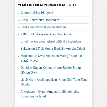
YENI EKLENEN PORNA FILMLER ++
Çıldırtan Sikiş Hikayesi
Ateşli Sekreterimi Becerdim
Baldızımı Porno İzlerken Bastım
+18 Erotik Hikayeler Ateş Dolu Anılar
Emelin o kocaman güzel götünü sikiyordum
Yakalanan 19’luk Hırsız Bedelini Amıyla Ödedi
Nişanlısının Üvey Annesine Masaj Yaparken
Yarağı Kaydı
Okuldan Kaçan Komşu Kızını Bakire Sanıp
Götten Sikti
Liseli Kızın Ansiklopedisini Kitap Gibi Tane Tane
Okudu
Arkadaşının Olgun Amcasına Siktirip İçine
Boşalmasını İstedi