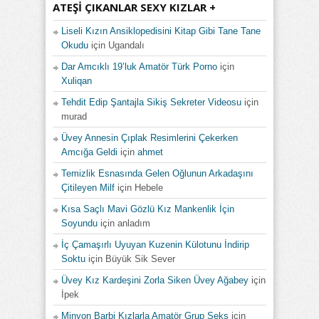
ATEŞI ÇIKANLAR SEXY KIZLAR +
Liseli Kızın Ansiklopedisini Kitap Gibi Tane Tane
Okudu
için
Ugandalı
Dar Amcıklı 19’luk Amatör Türk Porno
için
Xuliqan
Tehdit Edip Şantajla Sikiş Sekreter Videosu
için
murad
Üvey Annesin Çıplak Resimlerini Çekerken
Amcığa Geldi
için
ahmet
Temizlik Esnasında Gelen Oğlunun Arkadaşını
Çitileyen Milf
için
Hebele
Kısa Saçlı Mavi Gözlü Kız Mankenlik İçin
Soyundu
için
anladım
İç Çamaşırlı Uyuyan Kuzenin Külotunu İndirip
Soktu
için
Büyük Sik Sever
Üvey Kız Kardeşini Zorla Siken Üvey Ağabey
için
İpek
Minyon Barbi Kızlarla Amatör Grup Seks
için