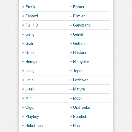
Erotik
Esmer
Fantezi
Filmler
Full HD
Gangbang
Genç
Genel
Gizli
Götten
Grup
Hastane
Hemşire
Hikayeler
İlginç
Japon
Latin
Lezbiyen
Liseli
Mature
Milf
Mobil
Olgun
Oral Seks
Playboy
Pornhub
Rokettube
Rus