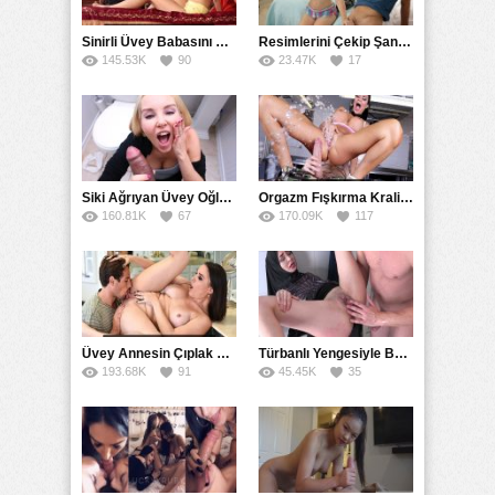
Sinirli Üvey Babasını Sakinleştirmek İçin Amını Kullandı
Resimlerini Çekip Şantaj Etmekle Suçladı Tehditle Sikini Vakumlattı
145.53K
90
23.47K
17
Siki Ağrıyan Üvey Oğlunu Ağzına Boşaltarak İyileştirdi
Orgazm Fışkırma Kraliçesinin Sikiş Belgeseli
160.81K
67
170.09K
117
Üvey Annesin Çıplak Resimlerini Çekerken Amcığa Geldi
Türbanlı Yengesiyle Banyoda Karşılaşınca Hazırlıksız Sikti
193.68K
91
45.45K
35