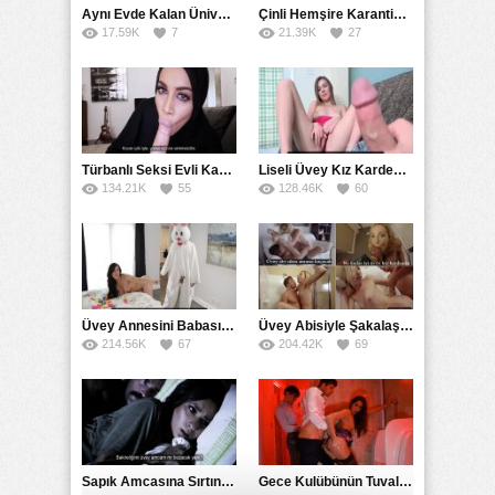
Aynı Evde Kalan Üniversiteli Beş Kız Tek Erkeği Paylaştı
Çinli Hemşire Karantina Bölgesinde Döl Dezenfekte Etti
17.59K
7
21.39K
27
Türbanlı Seksi Evli Kadın Sevgilisini Gizlice Tatmin Etti
Liseli Üvey Kız Kardeşiyle Karşılıklı Mastürbasyon
134.21K
55
128.46K
60
Üvey Annesini Babasının Kostümünü Giyerek Sikti
Üvey Abisiyle Şakalaşırken Ensest Seks Heyecanına Kapıldı
214.56K
67
204.42K
69
Sapık Amcasına Sırtını Dönen Kız Tek Posta Sikişe Yaslandı
Gece Kulübünün Tuvaletinde Gizli Kaçak Sikiştiler