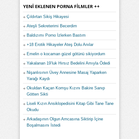
YENI EKLENEN PORNA FILMLER ++
Çıldırtan Sikiş Hikayesi
Ateşli Sekreterimi Becerdim
Baldızımı Porno İzlerken Bastım
+18 Erotik Hikayeler Ateş Dolu Anılar
Emelin o kocaman güzel götünü sikiyordum
Yakalanan 19’luk Hırsız Bedelini Amıyla Ödedi
Nişanlısının Üvey Annesine Masaj Yaparken
Yarağı Kaydı
Okuldan Kaçan Komşu Kızını Bakire Sanıp
Götten Sikti
Liseli Kızın Ansiklopedisini Kitap Gibi Tane Tane
Okudu
Arkadaşının Olgun Amcasına Siktirip İçine
Boşalmasını İstedi