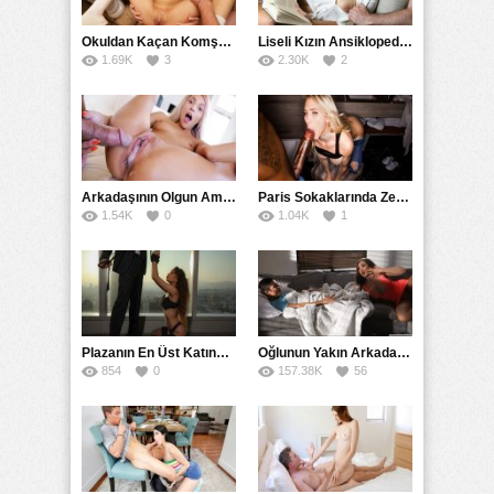
18+ Yaş
,
Anal
,
Büyük Meme
,
Doktor
,
Filmler
,
Hikayeler
,
İlginç
,
Latin
,
Mobil
,
Pornhub
,
Russian
,
Sarışın
,
Sert
,
Swinger
,
Tecavüz
,
Twitter
,
Uzun Konulu
Okuldan Kaçan Komşu Kızını Bakire Sanıp Götten Sikti
,
Yetişkin
Liseli Kızın Ansiklopedisini Kitap Gibi Tane Tane Okudu
1.69K
3
2.30K
2
Arkadaşının Olgun Amcasına Siktirip İçine Boşalmasını İstedi
Paris Sokaklarında Zenci Yarağını Gırtlağına Kadar İndirdi
1.54K
0
1.04K
1
Plazanın En Üst Katında Üst Seviye Köle Fantezisi Sikişi
Oğlunun Yakın Arkadaşına Yorgan Altından Sulanan Milf
854
0
157.38K
56