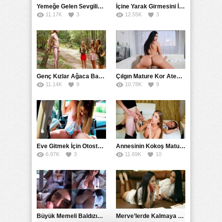
Yemeğe Gelen Sevgilisinin Arkadaşına Yarak Yedirdi
İçine Yarak Girmesini İsteyince Kuzeninin Penisini Kullandı
11.17K
3
12.55K
3
Genç Kızlar Ağaca Bağlayarak Tecavüz Etmek İstediler
Çılgın Mature Kor Ateşiyle Misafirini Yakıp Eritti
11.14K
9
10.78K
9
Eve Gitmek İçin Otostop Çeken Üniversiteli Bedelini Ödedi
Annesinin Kokoş Mature Arkadaşı Tarafından Saksoya Uğradı
6.97K
3
11.69K
10
Büyük Memeli Baldızının Takipçilerinin Çoğalması İçin Yardım Etti
Merve’lerde Kalmaya Gelen Liseli Kız Fanteziyi Dibine Verdirdi