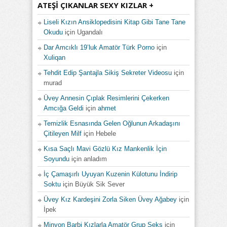
ATEŞI ÇIKANLAR SEXY KIZLAR +
Liseli Kızın Ansiklopedisini Kitap Gibi Tane Tane
Okudu
için
Ugandalı
Dar Amcıklı 19’luk Amatör Türk Porno
için
Xuliqan
Tehdit Edip Şantajla Sikiş Sekreter Videosu
için
murad
Üvey Annesin Çıplak Resimlerini Çekerken
Amcığa Geldi
için
ahmet
Temizlik Esnasında Gelen Oğlunun Arkadaşını
Çitileyen Milf
için
Hebele
Kısa Saçlı Mavi Gözlü Kız Mankenlik İçin
Soyundu
için
anladım
İç Çamaşırlı Uyuyan Kuzenin Külotunu İndirip
Soktu
için
Büyük Sik Sever
Üvey Kız Kardeşini Zorla Siken Üvey Ağabey
için
İpek
Minyon Barbi Kızlarla Amatör Grup Seks
için