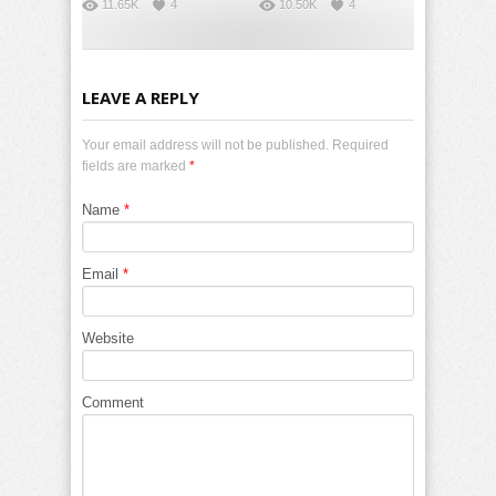
11.65K
4
10.50K
4
LEAVE A REPLY
Your email address will not be published. Required
fields are marked
*
Name
*
Email
*
Website
Comment