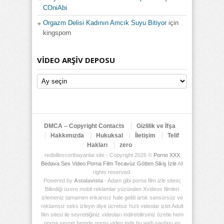
COniAbi
Orgazm Delisi Kadının Amcık Suyu Bitiyor
için
kingsporn
VIDEO ARŞIV DEPOSU
Video
Arşiv
Deposu
DMCA – Copyright Contacts
Gizlilik ve İfşa
Hakkımızda
Hukuksal
İletişim
Telif
Hakları
zero
redbillescortbayanlar.site - Copyright 2026 ©
Porno XXX
Bedava Sex Video Porna Film Tecavüz Götten Sikiş İzle
All
rights reserved.
Powered by
Astalavista
- Adam gibi porna film izle sitesi;
Bilindiği üzere mobil reklamlar yüzünden Xvideos filmleri
izlemeniz tamamen imkansız hale geldi artık sansürsüz ve
reklamsız seks izleyin diye ücretsiz hızlı videolar izlet Adult
film sitesi ile seyrettiğiniz videoları indirebilirsiniz özetle hem
porna seyret hemde pornu video indir bu web sayfası en