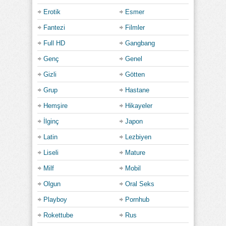
Erotik
Esmer
Fantezi
Filmler
Full HD
Gangbang
Genç
Genel
Gizli
Götten
Grup
Hastane
Hemşire
Hikayeler
İlginç
Japon
Latin
Lezbiyen
Liseli
Mature
Milf
Mobil
Olgun
Oral Seks
Playboy
Pornhub
Rokettube
Rus