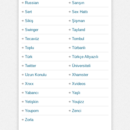
Russian
Sarışın
Sert
Sex Hattı
Sikiş
Şişman
Swinger
Tayland
Tecavüz
Tombul
Toplu
Türbanlı
Türk
Türkçe Altyazılı
Twitter
Üniversiteli
Uzun Konulu
Xhamster
Xnxx
Xvideos
Yabancı
Yaşlı
Yetişkin
Youjizz
Youporn
Zenci
Zorla