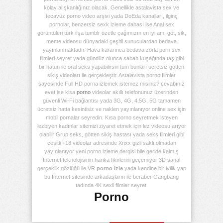
kolay alışkanlığınız olacak. Genellikle astalavista sex ve
tecavüz porno video arşivi yada DoEda kanalları, ilginç
pornolar, benzersiz sexk izleme dahası ise Anal sex
görüntüleri türk ifşa tumblr özetle çağımızın en iyi am, göt, sik,
meme videosu dünyadaki çeşitli sunuculardan bedava
yayınlanmaktadır. Hava kararınca bedava zorla porn sex
filmleri seyret yada gündüz olunca sabah kuşağında taş gibi
bir hatun ile oral seks yapabilirsin tüm bunları ücretsiz götten
sikiş videoları ile gerçekleştir. Astalavista porno filmler
sayesinde Full HD porna izlemek istemez misiniz? cevabınız
evet ise kisa
porno
videolar akıllı telefonunuz üzerinden
güvenli Wi-Fi bağlantısı yada 3G, 4G, 4,5G, 5G tamamen
ücretsiz hatta kesintisiz ve naklen yayınlanıyor online sex için
mobil pornalar seyredin. Kısa porno seyretmek isteyen
lezbiyen kadınlar sitemizi ziyaret etmek için lez videosu arıyor
olabilir Grup seks, götten sikiş hastası yada seks filmleri gibi
çeşitli +18 videolar adresinde Xnxx gizli saklı olmadan
yayınlanıyor yeni porno izleme dergisi bile geride kalmış
İnternet teknolojisinin harika fikirlerini geçemiyor 3D sanal
gerçeklik gözlüğü ile VR
porno izle
yada kendine bir iyilik yap
bu İnternet sitesinde arkadaşların ile beraber Gangbang
tadında 4K sexli filmler seyret.
Porno