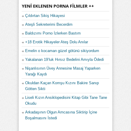
YENI EKLENEN PORNA FILMLER ++
Çıldırtan Sikiş Hikayesi
Ateşli Sekreterimi Becerdim
Baldızımı Porno İzlerken Bastım
+18 Erotik Hikayeler Ateş Dolu Anılar
Emelin o kocaman güzel götünü sikiyordum
Yakalanan 19’luk Hırsız Bedelini Amıyla Ödedi
Nişanlısının Üvey Annesine Masaj Yaparken
Yarağı Kaydı
Okuldan Kaçan Komşu Kızını Bakire Sanıp
Götten Sikti
Liseli Kızın Ansiklopedisini Kitap Gibi Tane Tane
Okudu
Arkadaşının Olgun Amcasına Siktirip İçine
Boşalmasını İstedi