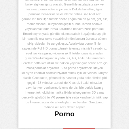
kolay alışkanlığınız olacak. Genellikle astalavista sex ve
tecavüz porno video arşivi yada DoEda kanalları, ilginç
pornolar, benzersiz sexk izleme dahası ise Anal sex
görüntüleri türk ifşa tumblr özetle çağımızın en iyi am, göt, sik,
meme videosu dünyadaki çeşitli sunuculardan bedava
yayınlanmaktadır. Hava kararınca bedava zorla porn sex
filmleri seyret yada gündüz olunca sabah kuşağında taş gibi
bir hatun ile oral seks yapabilirsin tüm bunları ücretsiz götten
sikiş videoları ile gerçekleştir. Astalavista porno filmler
sayesinde Full HD porna izlemek istemez misiniz? cevabınız
evet ise kisa
porno
videolar akıllı telefonunuz üzerinden
güvenli Wi-Fi bağlantısı yada 3G, 4G, 4,5G, 5G tamamen
ücretsiz hatta kesintisiz ve naklen yayınlanıyor online sex için
mobil pornalar seyredin. Kısa porno seyretmek isteyen
lezbiyen kadınlar sitemizi ziyaret etmek için lez videosu arıyor
olabilir Grup seks, götten sikiş hastası yada seks filmleri gibi
çeşitli +18 videolar adresinde Xnxx gizli saklı olmadan
yayınlanıyor yeni porno izleme dergisi bile geride kalmış
İnternet teknolojisinin harika fikirlerini geçemiyor 3D sanal
gerçeklik gözlüğü ile VR
porno izle
yada kendine bir iyilik yap
bu İnternet sitesinde arkadaşların ile beraber Gangbang
tadında 4K sexli filmler seyret.
Porno