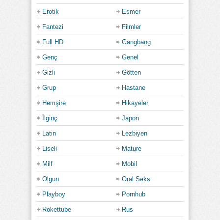
Erotik
Esmer
Fantezi
Filmler
Full HD
Gangbang
Genç
Genel
Gizli
Götten
Grup
Hastane
Hemşire
Hikayeler
İlginç
Japon
Latin
Lezbiyen
Liseli
Mature
Milf
Mobil
Olgun
Oral Seks
Playboy
Pornhub
Rokettube
Rus