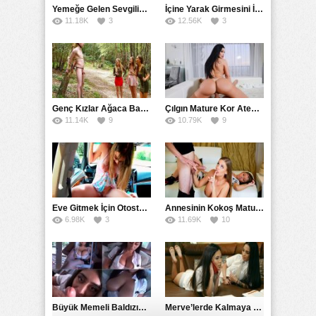
Yemeğe Gelen Sevgilisinin Arkadaşına Yarak Yedirdi
İçine Yarak Girmesini İsteyince Kuzeninin Penisini Kullandı
11.18K
3
12.56K
3
Genç Kızlar Ağaca Bağlayarak Tecavüz Etmek İstediler
Çılgın Mature Kor Ateşiyle Misafirini Yakıp Eritti
11.14K
9
10.79K
9
Eve Gitmek İçin Otostop Çeken Üniversiteli Bedelini Ödedi
Annesinin Kokoş Mature Arkadaşı Tarafından Saksoya Uğradı
6.98K
3
11.69K
10
Büyük Memeli Baldızının Takipçilerinin Çoğalması İçin Yardım Etti
Merve’lerde Kalmaya Gelen Liseli Kız Fanteziyi Dibine Verdirdi