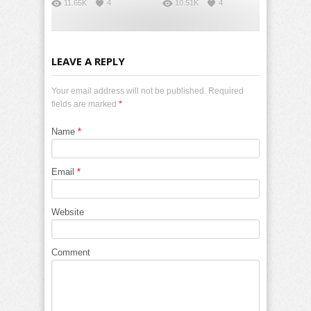
11.65K
4
10.51K
4
LEAVE A REPLY
Your email address will not be published. Required
fields are marked
*
Name
*
Email
*
Website
Comment