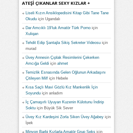
ATEŞI ÇIKANLAR SEXY KIZLAR +
Liseli Kızın Ansiklopedisini Kitap Gibi Tane Tane
Okudu
için
Ugandalı
Dar Amcıklı 19’luk Amatör Türk Porno
için
Xuliqan
Tehdit Edip Şantajla Sikiş Sekreter Videosu
için
murad
Üvey Annesin Çıplak Resimlerini Çekerken
Amcığa Geldi
için
ahmet
Temizlik Esnasında Gelen Oğlunun Arkadaşını
Çitileyen Milf
için
Hebele
Kısa Saçlı Mavi Gözlü Kız Mankenlik İçin
Soyundu
için
anladım
İç Çamaşırlı Uyuyan Kuzenin Külotunu İndirip
Soktu
için
Büyük Sik Sever
Üvey Kız Kardeşini Zorla Siken Üvey Ağabey
için
İpek
Minyon Barbi Kızlarla Amatör Grup Seks
için