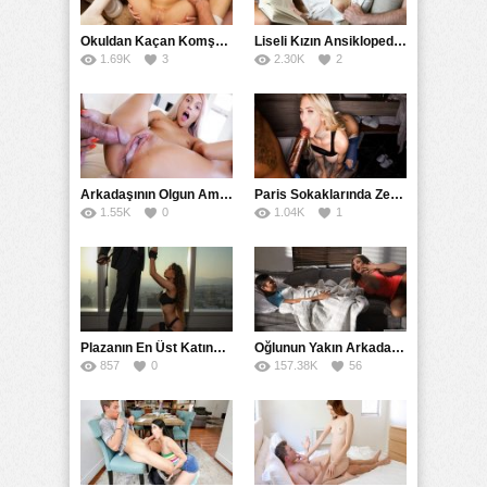
18+ Yaş
,
Amatör
,
Asyalı
,
Çinli
,
Değişik
,
Fantezi
,
Full HD
,
Genç
,
Gizli
,
Hikayeler
,
İlginç
,
Pornhub
,
Rokettube
,
Sert
,
Swinger
,
Tecavüz
,
Uzun Konulu
Okuldan Kaçan Komşu Kızını Bakire Sanıp Götten Sikti
,
Yabancı
,
Yetişkin
,
Zorla
Liseli Kızın Ansiklopedisini Kitap Gibi Tane Tane Okudu
1.69K
3
2.30K
2
Arkadaşının Olgun Amcasına Siktirip İçine Boşalmasını İstedi
Paris Sokaklarında Zenci Yarağını Gırtlağına Kadar İndirdi
1.55K
0
1.04K
1
Plazanın En Üst Katında Üst Seviye Köle Fantezisi Sikişi
Oğlunun Yakın Arkadaşına Yorgan Altından Sulanan Milf
857
0
157.38K
56