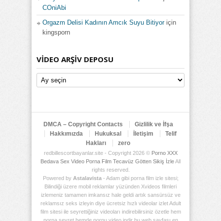
COniAbi
Orgazm Delisi Kadının Amcık Suyu Bitiyor
için
kingsporn
VIDEO ARŞIV DEPOSU
Video
Arşiv
Deposu
DMCA – Copyright Contacts
Gizlilik ve İfşa
Hakkımızda
Hukuksal
İletişim
Telif
Hakları
zero
redbillescortbayanlar.site - Copyright 2026 ©
Porno XXX
Bedava Sex Video Porna Film Tecavüz Götten Sikiş İzle
All
rights reserved.
Powered by
Astalavista
- Adam gibi porna film izle sitesi;
Bilindiği üzere mobil reklamlar yüzünden Xvideos filmleri
izlemeniz tamamen imkansız hale geldi artık sansürsüz ve
reklamsız seks izleyin diye ücretsiz hızlı videolar izlet Adult
film sitesi ile seyrettiğiniz videoları indirebilirsiniz özetle hem
porna seyret hemde pornu video indir bu web sayfası en