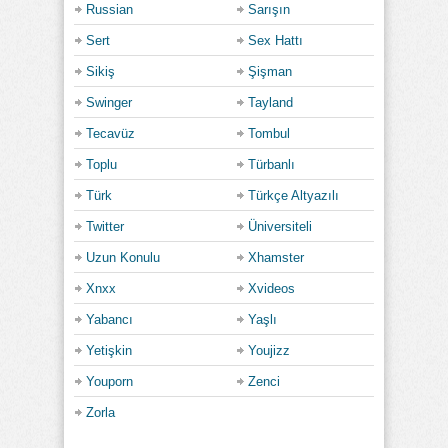
Russian
Sarışın
Sert
Sex Hattı
Sikiş
Şişman
Swinger
Tayland
Tecavüz
Tombul
Toplu
Türbanlı
Türk
Türkçe Altyazılı
Twitter
Üniversiteli
Uzun Konulu
Xhamster
Xnxx
Xvideos
Yabancı
Yaşlı
Yetişkin
Youjizz
Youporn
Zenci
Zorla