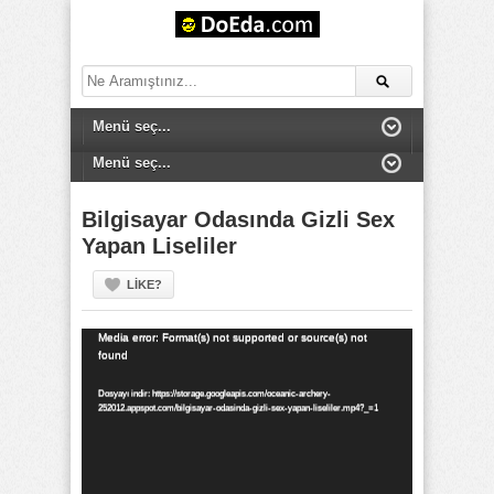
Bilgisayar Odasında Gizli Sex
Yapan Liseliler
LIKE?
Video
Media error: Format(s) not supported or source(s) not
found
oynatıcı
Dosyayı indir: https://storage.googleapis.com/oceanic-archery-
252012.appspot.com/bilgisayar-odasinda-gizli-sex-yapan-liseliler.mp4?_=1