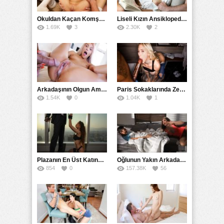
Okuldan Kaçan Komşu Kızını Bakire Sanıp Götten Sikti
Liseli Kızın Ansiklopedisini Kitap Gibi Tane Tane Okudu
1.69K
3
2.30K
2
Arkadaşının Olgun Amcasına Siktirip İçine Boşalmasını İstedi
Paris Sokaklarında Zenci Yarağını Gırtlağına Kadar İndirdi
1.54K
0
1.04K
1
Plazanın En Üst Katında Üst Seviye Köle Fantezisi Sikişi
Oğlunun Yakın Arkadaşına Yorgan Altından Sulanan Milf
854
0
157.38K
56