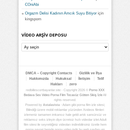
COniAbi
Orgazm Delisi Kadının Amcık Suyu Bitiyor
için
kingsporn
VIDEO ARŞIV DEPOSU
Video
Arşiv
Deposu
DMCA – Copyright Contacts
Gizlilik ve İfşa
Hakkımızda
Hukuksal
İletişim
Telif
Hakları
zero
redbillescortbayanlar.site - Copyright 2026 ©
Porno XXX
Bedava Sex Video Porna Film Tecavüz Götten Sikiş İzle
All
rights reserved.
Powered by
Astalavista
- Adam gibi porna film izle sitesi;
Bilindiği üzere mobil reklamlar yüzünden Xvideos filmleri
izlemeniz tamamen imkansız hale geldi artık sansürsüz ve
reklamsız seks izleyin diye ücretsiz hızlı videolar izlet Adult
film sitesi ile seyrettiğiniz videoları indirebilirsiniz özetle hem
porna seyret hemde pornu video indir bu web sayfası en