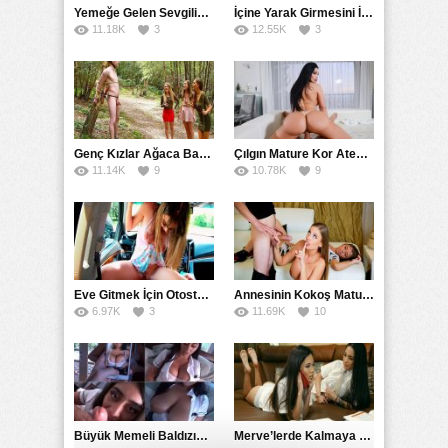
Yemeğe Gelen Sevgilisinin Arkadaşına Yarak Yedirdi
İçine Yarak Girmesini İsteyince Kuzeninin Penisini Kullandı
11.18K
3
12.55K
3
Genç Kızlar Ağaca Bağlayarak Tecavüz Etmek İstediler
Çılgın Mature Kor Ateşiyle Misafirini Yakıp Eritti
11.14K
9
10.78K
9
Eve Gitmek İçin Otostop Çeken Üniversiteli Bedelini Ödedi
Annesinin Kokoş Mature Arkadaşı Tarafından Saksoya Uğradı
6.97K
3
11.69K
10
Büyük Memeli Baldızının Takipçilerinin Çoğalması İçin Yardım Etti
Merve’lerde Kalmaya Gelen Liseli Kız Fanteziyi Dibine Verdirdi