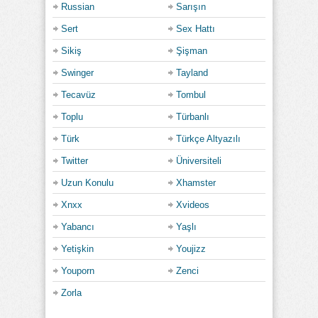
Russian
Sarışın
Sert
Sex Hattı
Sikiş
Şişman
Swinger
Tayland
Tecavüz
Tombul
Toplu
Türbanlı
Türk
Türkçe Altyazılı
Twitter
Üniversiteli
Uzun Konulu
Xhamster
Xnxx
Xvideos
Yabancı
Yaşlı
Yetişkin
Youjizz
Youporn
Zenci
Zorla