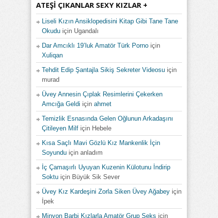
ATEŞI ÇIKANLAR SEXY KIZLAR +
Liseli Kızın Ansiklopedisini Kitap Gibi Tane Tane
Okudu
için
Ugandalı
Dar Amcıklı 19’luk Amatör Türk Porno
için
Xuliqan
Tehdit Edip Şantajla Sikiş Sekreter Videosu
için
murad
Üvey Annesin Çıplak Resimlerini Çekerken
Amcığa Geldi
için
ahmet
Temizlik Esnasında Gelen Oğlunun Arkadaşını
Çitileyen Milf
için
Hebele
Kısa Saçlı Mavi Gözlü Kız Mankenlik İçin
Soyundu
için
anladım
İç Çamaşırlı Uyuyan Kuzenin Külotunu İndirip
Soktu
için
Büyük Sik Sever
Üvey Kız Kardeşini Zorla Siken Üvey Ağabey
için
İpek
Minyon Barbi Kızlarla Amatör Grup Seks
için