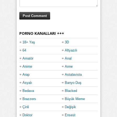
PORNO KANALLARI +++
18+ Yaş
3D
64
Altyazılı
Amatör
Anal
Anime
Anne
Arap
Astalavista
Asyalı
Banyo Duş
Bedava
Blacked
Brazzers
Büyük Meme
Çinli
Değişik
Doktor
Ensest