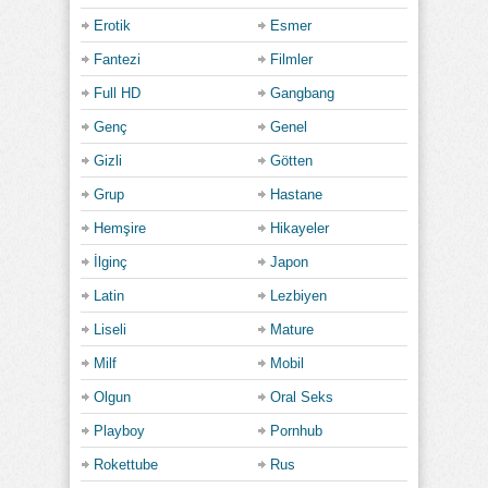
Erotik
Esmer
Fantezi
Filmler
Full HD
Gangbang
Genç
Genel
Gizli
Götten
Grup
Hastane
Hemşire
Hikayeler
İlginç
Japon
Latin
Lezbiyen
Liseli
Mature
Milf
Mobil
Olgun
Oral Seks
Playboy
Pornhub
Rokettube
Rus