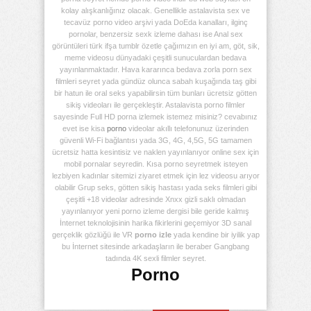
kolay alışkanlığınız olacak. Genellikle astalavista sex ve
tecavüz porno video arşivi yada DoEda kanalları, ilginç
pornolar, benzersiz sexk izleme dahası ise Anal sex
görüntüleri türk ifşa tumblr özetle çağımızın en iyi am, göt, sik,
meme videosu dünyadaki çeşitli sunuculardan bedava
yayınlanmaktadır. Hava kararınca bedava zorla porn sex
filmleri seyret yada gündüz olunca sabah kuşağında taş gibi
bir hatun ile oral seks yapabilirsin tüm bunları ücretsiz götten
sikiş videoları ile gerçekleştir. Astalavista porno filmler
sayesinde Full HD porna izlemek istemez misiniz? cevabınız
evet ise kisa
porno
videolar akıllı telefonunuz üzerinden
güvenli Wi-Fi bağlantısı yada 3G, 4G, 4,5G, 5G tamamen
ücretsiz hatta kesintisiz ve naklen yayınlanıyor online sex için
mobil pornalar seyredin. Kısa porno seyretmek isteyen
lezbiyen kadınlar sitemizi ziyaret etmek için lez videosu arıyor
olabilir Grup seks, götten sikiş hastası yada seks filmleri gibi
çeşitli +18 videolar adresinde Xnxx gizli saklı olmadan
yayınlanıyor yeni porno izleme dergisi bile geride kalmış
İnternet teknolojisinin harika fikirlerini geçemiyor 3D sanal
gerçeklik gözlüğü ile VR
porno izle
yada kendine bir iyilik yap
bu İnternet sitesinde arkadaşların ile beraber Gangbang
tadında 4K sexli filmler seyret.
Porno