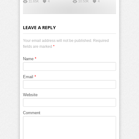
11.65K
4
10.50K
4
LEAVE A REPLY
Your email address will not be published. Required
fields are marked
*
Name
*
Email
*
Website
Comment