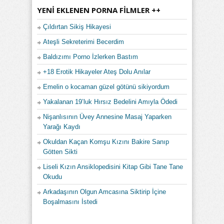
YENI EKLENEN PORNA FILMLER ++
Çıldırtan Sikiş Hikayesi
Ateşli Sekreterimi Becerdim
Baldızımı Porno İzlerken Bastım
+18 Erotik Hikayeler Ateş Dolu Anılar
Emelin o kocaman güzel götünü sikiyordum
Yakalanan 19’luk Hırsız Bedelini Amıyla Ödedi
Nişanlısının Üvey Annesine Masaj Yaparken
Yarağı Kaydı
Okuldan Kaçan Komşu Kızını Bakire Sanıp
Götten Sikti
Liseli Kızın Ansiklopedisini Kitap Gibi Tane Tane
Okudu
Arkadaşının Olgun Amcasına Siktirip İçine
Boşalmasını İstedi