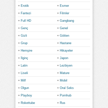
Erotik
Esmer
Fantezi
Filmler
Full HD
Gangbang
Genç
Genel
Gizli
Götten
Grup
Hastane
Hemşire
Hikayeler
İlginç
Japon
Latin
Lezbiyen
Liseli
Mature
Milf
Mobil
Olgun
Oral Seks
Playboy
Pornhub
Rokettube
Rus