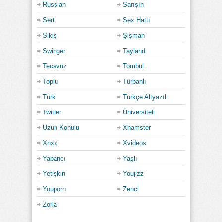
Russian
Sarışın
Sert
Sex Hattı
Sikiş
Şişman
Swinger
Tayland
Tecavüz
Tombul
Toplu
Türbanlı
Türk
Türkçe Altyazılı
Twitter
Üniversiteli
Uzun Konulu
Xhamster
Xnxx
Xvideos
Yabancı
Yaşlı
Yetişkin
Youjizz
Youporn
Zenci
Zorla