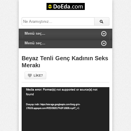
Beyaz Tenli Genç Kadının Seks
Merakı
LIKE?
Video
Media error: Format(s) not supported or source(s) not
found
oynatıcı
Dosyayı indir: https://storage.googleapis.com/long-grin-
178103.appspot.com/RED092017%2F10839.mp4?_=1