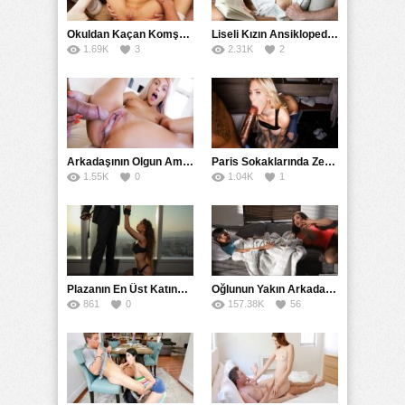
Category:
Okuldan Kaçan Komşu Kızını Bakire Sanıp Götten Sikti
Liseli Kızın Ansiklopedisini Kitap Gibi Tane Tane Okudu
18+ Yaş
,
Amatör
,
Anal
,
Fantezi
,
Filmler
,
Full HD
,
Genç
,
1.69K
3
2.31K
2
Hikayeler
,
Mobil
,
Oral Seks
,
Rokettube
,
Uzun Konulu
,
Yabancı
Arkadaşının Olgun Amcasına Siktirip İçine Boşalmasını İstedi
Paris Sokaklarında Zenci Yarağını Gırtlağına Kadar İndirdi
1.55K
0
1.04K
1
Plazanın En Üst Katında Üst Seviye Köle Fantezisi Sikişi
Oğlunun Yakın Arkadaşına Yorgan Altından Sulanan Milf
861
0
157.38K
56