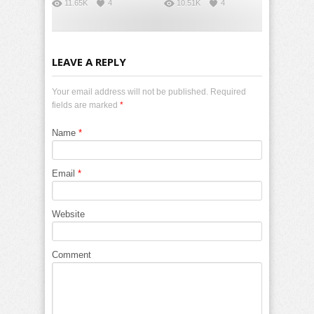
11.65K
4
10.51K
4
LEAVE A REPLY
Your email address will not be published. Required
fields are marked
*
Name
*
Email
*
Website
Comment