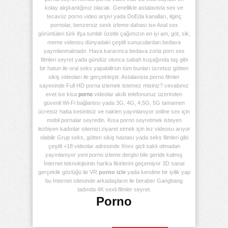
kolay alışkanlığınız olacak. Genellikle astalavista sex ve
tecavüz porno video arşivi yada DoEda kanalları, ilginç
pornolar, benzersiz sexk izleme dahası ise Anal sex
görüntüleri türk ifşa tumblr özetle çağımızın en iyi am, göt, sik,
meme videosu dünyadaki çeşitli sunuculardan bedava
yayınlanmaktadır. Hava kararınca bedava zorla porn sex
filmleri seyret yada gündüz olunca sabah kuşağında taş gibi
bir hatun ile oral seks yapabilirsin tüm bunları ücretsiz götten
sikiş videoları ile gerçekleştir. Astalavista porno filmler
sayesinde Full HD porna izlemek istemez misiniz? cevabınız
evet ise kisa
porno
videolar akıllı telefonunuz üzerinden
güvenli Wi-Fi bağlantısı yada 3G, 4G, 4,5G, 5G tamamen
ücretsiz hatta kesintisiz ve naklen yayınlanıyor online sex için
mobil pornalar seyredin. Kısa porno seyretmek isteyen
lezbiyen kadınlar sitemizi ziyaret etmek için lez videosu arıyor
olabilir Grup seks, götten sikiş hastası yada seks filmleri gibi
çeşitli +18 videolar adresinde Xnxx gizli saklı olmadan
yayınlanıyor yeni porno izleme dergisi bile geride kalmış
İnternet teknolojisinin harika fikirlerini geçemiyor 3D sanal
gerçeklik gözlüğü ile VR
porno izle
yada kendine bir iyilik yap
bu İnternet sitesinde arkadaşların ile beraber Gangbang
tadında 4K sexli filmler seyret.
Porno