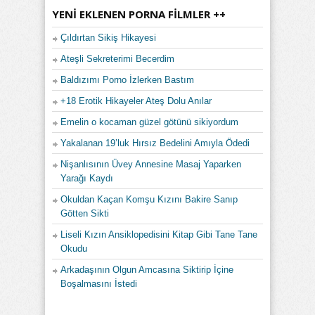
YENI EKLENEN PORNA FILMLER ++
Çıldırtan Sikiş Hikayesi
Ateşli Sekreterimi Becerdim
Baldızımı Porno İzlerken Bastım
+18 Erotik Hikayeler Ateş Dolu Anılar
Emelin o kocaman güzel götünü sikiyordum
Yakalanan 19’luk Hırsız Bedelini Amıyla Ödedi
Nişanlısının Üvey Annesine Masaj Yaparken
Yarağı Kaydı
Okuldan Kaçan Komşu Kızını Bakire Sanıp
Götten Sikti
Liseli Kızın Ansiklopedisini Kitap Gibi Tane Tane
Okudu
Arkadaşının Olgun Amcasına Siktirip İçine
Boşalmasını İstedi