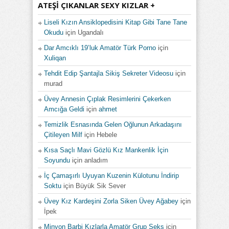
ATEŞI ÇIKANLAR SEXY KIZLAR +
Liseli Kızın Ansiklopedisini Kitap Gibi Tane Tane
Okudu
için
Ugandalı
Dar Amcıklı 19’luk Amatör Türk Porno
için
Xuliqan
Tehdit Edip Şantajla Sikiş Sekreter Videosu
için
murad
Üvey Annesin Çıplak Resimlerini Çekerken
Amcığa Geldi
için
ahmet
Temizlik Esnasında Gelen Oğlunun Arkadaşını
Çitileyen Milf
için
Hebele
Kısa Saçlı Mavi Gözlü Kız Mankenlik İçin
Soyundu
için
anladım
İç Çamaşırlı Uyuyan Kuzenin Külotunu İndirip
Soktu
için
Büyük Sik Sever
Üvey Kız Kardeşini Zorla Siken Üvey Ağabey
için
İpek
Minyon Barbi Kızlarla Amatör Grup Seks
için