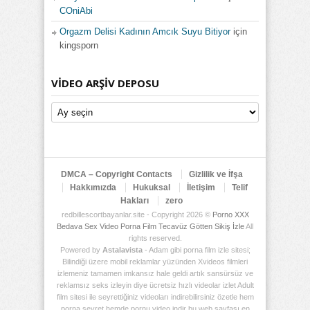
COniAbi
Orgazm Delisi Kadının Amcık Suyu Bitiyor
için
kingsporn
VIDEO ARŞIV DEPOSU
Video
Arşiv
Deposu
DMCA – Copyright Contacts
Gizlilik ve İfşa
Hakkımızda
Hukuksal
İletişim
Telif
Hakları
zero
redbillescortbayanlar.site - Copyright 2026 ©
Porno XXX
Bedava Sex Video Porna Film Tecavüz Götten Sikiş İzle
All
rights reserved.
Powered by
Astalavista
- Adam gibi porna film izle sitesi;
Bilindiği üzere mobil reklamlar yüzünden Xvideos filmleri
izlemeniz tamamen imkansız hale geldi artık sansürsüz ve
reklamsız seks izleyin diye ücretsiz hızlı videolar izlet Adult
film sitesi ile seyrettiğiniz videoları indirebilirsiniz özetle hem
porna seyret hemde pornu video indir bu web sayfası en