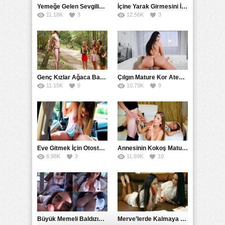
Yemeğe Gelen Sevgilisinin Arkadaşına Yarak Yedirdi
İçine Yarak Girmesini İsteyince Kuzeninin Penisini Kullandı
11.18K
3
12.56K
3
Genç Kızlar Ağaca Bağlayarak Tecavüz Etmek İstediler
Çılgın Mature Kor Ateşiyle Misafirini Yakıp Eritti
11.15K
9
10.79K
9
Eve Gitmek İçin Otostop Çeken Üniversiteli Bedelini Ödedi
Annesinin Kokoş Mature Arkadaşı Tarafından Saksoya Uğradı
6.98K
3
11.69K
10
Büyük Memeli Baldızının Takipçilerinin Çoğalması İçin Yardım Etti
Merve’lerde Kalmaya Gelen Liseli Kız Fanteziyi Dibine Verdirdi