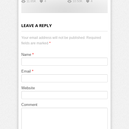
11.65K
4
10.50K
4
LEAVE A REPLY
Your email address will not be published. Required
fields are marked
*
Name
*
Email
*
Website
Comment