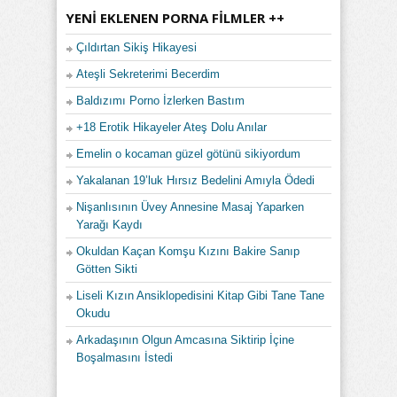
YENI EKLENEN PORNA FILMLER ++
Çıldırtan Sikiş Hikayesi
Ateşli Sekreterimi Becerdim
Baldızımı Porno İzlerken Bastım
+18 Erotik Hikayeler Ateş Dolu Anılar
Emelin o kocaman güzel götünü sikiyordum
Yakalanan 19’luk Hırsız Bedelini Amıyla Ödedi
Nişanlısının Üvey Annesine Masaj Yaparken
Yarağı Kaydı
Okuldan Kaçan Komşu Kızını Bakire Sanıp
Götten Sikti
Liseli Kızın Ansiklopedisini Kitap Gibi Tane Tane
Okudu
Arkadaşının Olgun Amcasına Siktirip İçine
Boşalmasını İstedi