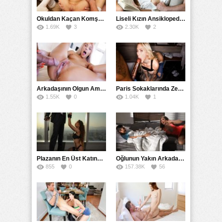
18+ Yaş
,
Asyalı
,
Banyo Duş
,
Büyük Meme
,
Filmler
,
Full HD
,
Genç
,
Grup
,
Hikayeler
,
Latin
,
Milf
,
Oral Seks
,
Pornhub
,
Rokettube
,
Sarışın
,
Şişman
Okuldan Kaçan Komşu Kızını Bakire Sanıp Götten Sikti
,
Tombul
,
Toplu
,
Uzun Konulu
,
Liseli Kızın Ansiklopedisini Kitap Gibi Tane Tane Okudu
Yabancı
1.69K
,
Yetişkin
3
,
Zenci
2.30K
2
Arkadaşının Olgun Amcasına Siktirip İçine Boşalmasını İstedi
Paris Sokaklarında Zenci Yarağını Gırtlağına Kadar İndirdi
1.55K
0
1.04K
1
Plazanın En Üst Katında Üst Seviye Köle Fantezisi Sikişi
Oğlunun Yakın Arkadaşına Yorgan Altından Sulanan Milf
855
0
157.38K
56