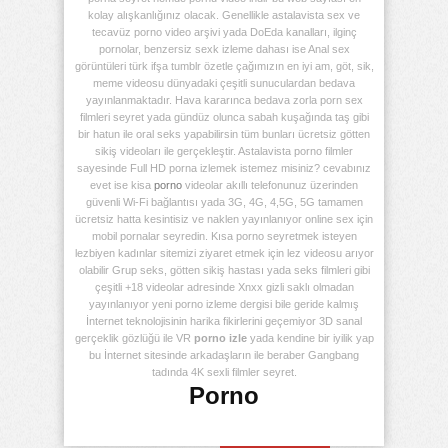
kolay alışkanlığınız olacak. Genellikle astalavista sex ve
tecavüz porno video arşivi yada DoEda kanalları, ilginç
pornolar, benzersiz sexk izleme dahası ise Anal sex
görüntüleri türk ifşa tumblr özetle çağımızın en iyi am, göt, sik,
meme videosu dünyadaki çeşitli sunuculardan bedava
yayınlanmaktadır. Hava kararınca bedava zorla porn sex
filmleri seyret yada gündüz olunca sabah kuşağında taş gibi
bir hatun ile oral seks yapabilirsin tüm bunları ücretsiz götten
sikiş videoları ile gerçekleştir. Astalavista porno filmler
sayesinde Full HD porna izlemek istemez misiniz? cevabınız
evet ise kisa
porno
videolar akıllı telefonunuz üzerinden
güvenli Wi-Fi bağlantısı yada 3G, 4G, 4,5G, 5G tamamen
ücretsiz hatta kesintisiz ve naklen yayınlanıyor online sex için
mobil pornalar seyredin. Kısa porno seyretmek isteyen
lezbiyen kadınlar sitemizi ziyaret etmek için lez videosu arıyor
olabilir Grup seks, götten sikiş hastası yada seks filmleri gibi
çeşitli +18 videolar adresinde Xnxx gizli saklı olmadan
yayınlanıyor yeni porno izleme dergisi bile geride kalmış
İnternet teknolojisinin harika fikirlerini geçemiyor 3D sanal
gerçeklik gözlüğü ile VR
porno izle
yada kendine bir iyilik yap
bu İnternet sitesinde arkadaşların ile beraber Gangbang
tadında 4K sexli filmler seyret.
Porno