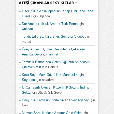
ATEŞI ÇIKANLAR SEXY KIZLAR +
Liseli Kızın Ansiklopedisini Kitap Gibi Tane Tane
Okudu
için
Ugandalı
Dar Amcıklı 19’luk Amatör Türk Porno
için
Xuliqan
Tehdit Edip Şantajla Sikiş Sekreter Videosu
için
murad
Üvey Annesin Çıplak Resimlerini Çekerken
Amcığa Geldi
için
ahmet
Temizlik Esnasında Gelen Oğlunun Arkadaşını
Çitileyen Milf
için
Hebele
Kısa Saçlı Mavi Gözlü Kız Mankenlik İçin
Soyundu
için
anladım
İç Çamaşırlı Uyuyan Kuzenin Külotunu İndirip
Soktu
için
Büyük Sik Sever
Üvey Kız Kardeşini Zorla Siken Üvey Ağabey
için
İpek
Minyon Barbi Kızlarla Amatör Grup Seks
için