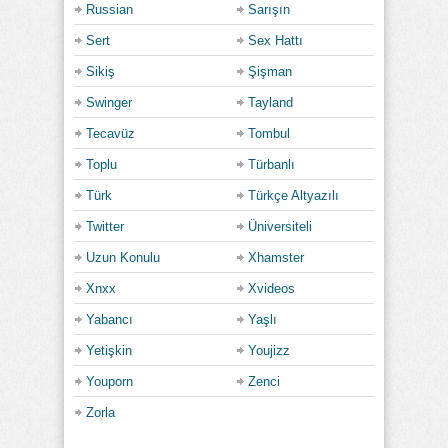
Russian
Sarışın
Sert
Sex Hattı
Sikiş
Şişman
Swinger
Tayland
Tecavüz
Tombul
Toplu
Türbanlı
Türk
Türkçe Altyazılı
Twitter
Üniversiteli
Uzun Konulu
Xhamster
Xnxx
Xvideos
Yabancı
Yaşlı
Yetişkin
Youjizz
Youporn
Zenci
Zorla