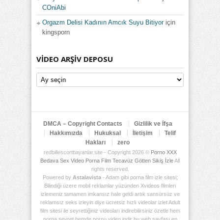
COniAbi
Orgazm Delisi Kadının Amcık Suyu Bitiyor
için
kingsporn
VIDEO ARŞIV DEPOSU
Video
Arşiv
Deposu
DMCA – Copyright Contacts
Gizlilik ve İfşa
Hakkımızda
Hukuksal
İletişim
Telif
Hakları
zero
redbillescortbayanlar.site - Copyright 2026 ©
Porno XXX
Bedava Sex Video Porna Film Tecavüz Götten Sikiş İzle
All
rights reserved.
Powered by
Astalavista
- Adam gibi porna film izle sitesi;
Bilindiği üzere mobil reklamlar yüzünden Xvideos filmleri
izlemeniz tamamen imkansız hale geldi artık sansürsüz ve
reklamsız seks izleyin diye ücretsiz hızlı videolar izlet Adult
film sitesi ile seyrettiğiniz videoları indirebilirsiniz özetle hem
porna seyret hemde pornu video indir bu web sayfası en