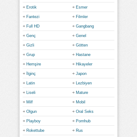
Erotik
Esmer
Fantezi
Filmler
Full HD
Gangbang
Genç
Genel
Gizli
Götten
Grup
Hastane
Hemşire
Hikayeler
İlginç
Japon
Latin
Lezbiyen
Liseli
Mature
Milf
Mobil
Olgun
Oral Seks
Playboy
Pornhub
Rokettube
Rus