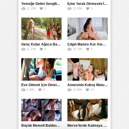
Yemeğe Gelen Sevgilisinin Arkadaşına Yarak Yedirdi
İçine Yarak Girmesini İsteyince Kuzeninin Penisini Kullandı
11.18K
3
12.56K
3
Genç Kızlar Ağaca Bağlayarak Tecavüz Etmek İstediler
Çılgın Mature Kor Ateşiyle Misafirini Yakıp Eritti
11.14K
9
10.79K
9
Eve Gitmek İçin Otostop Çeken Üniversiteli Bedelini Ödedi
Annesinin Kokoş Mature Arkadaşı Tarafından Saksoya Uğradı
6.98K
3
11.69K
10
Büyük Memeli Baldızının Takipçilerinin Çoğalması İçin Yardım Etti
Merve’lerde Kalmaya Gelen Liseli Kız Fanteziyi Dibine Verdirdi