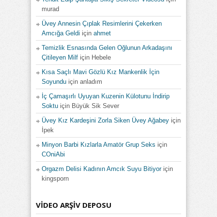
murad
Üvey Annesin Çıplak Resimlerini Çekerken
Amcığa Geldi
için
ahmet
Temizlik Esnasında Gelen Oğlunun Arkadaşını
Çitileyen Milf
için
Hebele
Kısa Saçlı Mavi Gözlü Kız Mankenlik İçin
Soyundu
için
anladım
İç Çamaşırlı Uyuyan Kuzenin Külotunu İndirip
Soktu
için
Büyük Sik Sever
Üvey Kız Kardeşini Zorla Siken Üvey Ağabey
için
İpek
Minyon Barbi Kızlarla Amatör Grup Seks
için
COniAbi
Orgazm Delisi Kadının Amcık Suyu Bitiyor
için
kingsporn
VIDEO ARŞIV DEPOSU