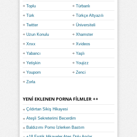
Toplu
Türbanlı
Türk
Türkçe Altyazılı
Twitter
Üniversiteli
Uzun Konulu
Xhamster
Xnxx
Xvideos
Yabancı
Yaşlı
Yetişkin
Youjizz
Youporn
Zenci
Zorla
YENI EKLENEN PORNA FILMLER ++
Çıldırtan Sikiş Hikayesi
Ateşli Sekreterimi Becerdim
Baldızımı Porno İzlerken Bastım
+18 Erotik Hikayeler Ateş Dolu Anılar