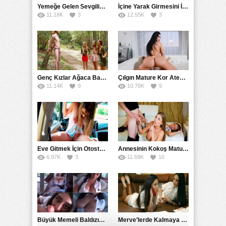
Yemeğe Gelen Sevgilisinin Arkadaşına Yarak Yedirdi
İçine Yarak Girmesini İsteyince Kuzeninin Penisini Kullandı
11.18K
3
12.55K
3
Genç Kızlar Ağaca Bağlayarak Tecavüz Etmek İstediler
Çılgın Mature Kor Ateşiyle Misafirini Yakıp Eritti
11.14K
9
10.78K
9
Eve Gitmek İçin Otostop Çeken Üniversiteli Bedelini Ödedi
Annesinin Kokoş Mature Arkadaşı Tarafından Saksoya Uğradı
6.97K
3
11.69K
10
Büyük Memeli Baldızının Takipçilerinin Çoğalması İçin Yardım Etti
Merve’lerde Kalmaya Gelen Liseli Kız Fanteziyi Dibine Verdirdi