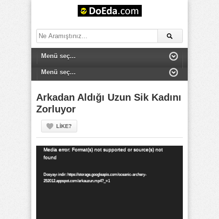
Arkadan Aldığı Uzun Sik Kadını
Zorluyor
LIKE?
Video
Media error: Format(s) not supported or source(s) not
found
oynatıcı
Dosyayı indir: https://storage.googleapis.com/oceanic-archery-
252012.appspot.com/arkauzun.mp4?_=1