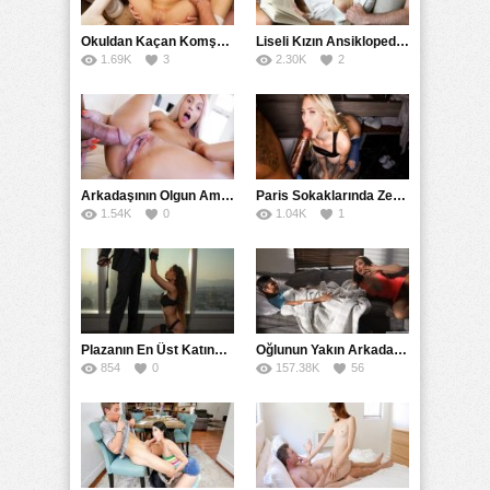
Okuldan Kaçan Komşu Kızını Bakire Sanıp Götten Sikti
Liseli Kızın Ansiklopedisini Kitap Gibi Tane Tane Okudu
1.69K
3
2.30K
2
Arkadaşının Olgun Amcasına Siktirip İçine Boşalmasını İstedi
Paris Sokaklarında Zenci Yarağını Gırtlağına Kadar İndirdi
1.54K
0
1.04K
1
Plazanın En Üst Katında Üst Seviye Köle Fantezisi Sikişi
Oğlunun Yakın Arkadaşına Yorgan Altından Sulanan Milf
854
0
157.38K
56