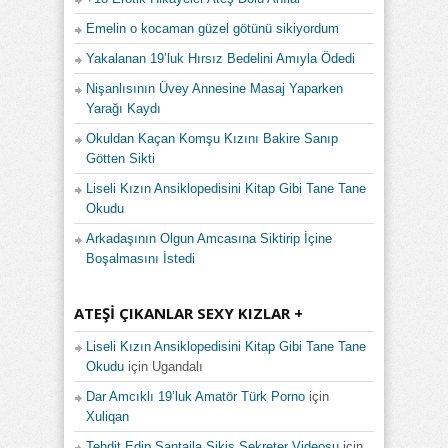
Emelin o kocaman güzel götünü sikiyordum
Yakalanan 19’luk Hırsız Bedelini Amıyla Ödedi
Nişanlısının Üvey Annesine Masaj Yaparken
Yarağı Kaydı
Okuldan Kaçan Komşu Kızını Bakire Sanıp
Götten Sikti
Liseli Kızın Ansiklopedisini Kitap Gibi Tane Tane
Okudu
Arkadaşının Olgun Amcasına Siktirip İçine
Boşalmasını İstedi
ATEŞI ÇIKANLAR SEXY KIZLAR +
Liseli Kızın Ansiklopedisini Kitap Gibi Tane Tane
Okudu
için
Ugandalı
Dar Amcıklı 19’luk Amatör Türk Porno
için
Xuliqan
Tehdit Edip Şantajla Sikiş Sekreter Videosu
için