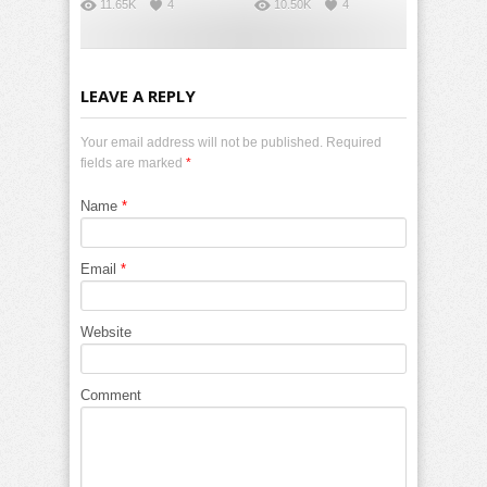
11.65K
4
10.50K
4
LEAVE A REPLY
Your email address will not be published. Required
fields are marked
*
Name
*
Email
*
Website
Comment