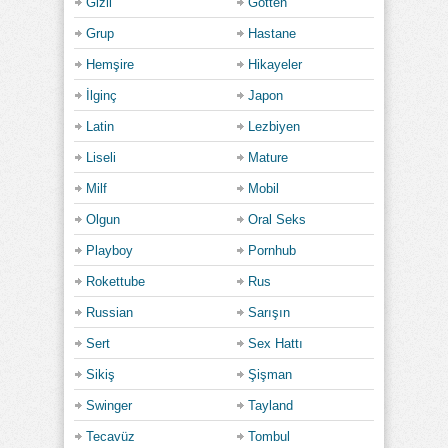
Gizli
Götten
Grup
Hastane
Hemşire
Hikayeler
İlginç
Japon
Latin
Lezbiyen
Liseli
Mature
Milf
Mobil
Olgun
Oral Seks
Playboy
Pornhub
Rokettube
Rus
Russian
Sarışın
Sert
Sex Hattı
Sikiş
Şişman
Swinger
Tayland
Tecavüz
Tombul