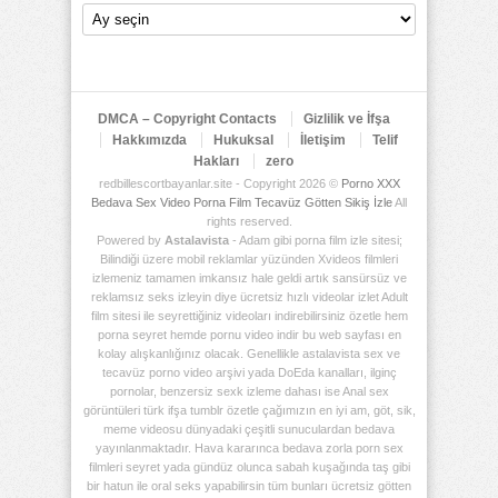
Video
Arşiv
Deposu
DMCA – Copyright Contacts
Gizlilik ve İfşa
Hakkımızda
Hukuksal
İletişim
Telif
Hakları
zero
redbillescortbayanlar.site - Copyright 2026 ©
Porno XXX
Bedava Sex Video Porna Film Tecavüz Götten Sikiş İzle
All
rights reserved.
Powered by
Astalavista
- Adam gibi porna film izle sitesi;
Bilindiği üzere mobil reklamlar yüzünden Xvideos filmleri
izlemeniz tamamen imkansız hale geldi artık sansürsüz ve
reklamsız seks izleyin diye ücretsiz hızlı videolar izlet Adult
film sitesi ile seyrettiğiniz videoları indirebilirsiniz özetle hem
porna seyret hemde pornu video indir bu web sayfası en
kolay alışkanlığınız olacak. Genellikle astalavista sex ve
tecavüz porno video arşivi yada DoEda kanalları, ilginç
pornolar, benzersiz sexk izleme dahası ise Anal sex
görüntüleri türk ifşa tumblr özetle çağımızın en iyi am, göt, sik,
meme videosu dünyadaki çeşitli sunuculardan bedava
yayınlanmaktadır. Hava kararınca bedava zorla porn sex
filmleri seyret yada gündüz olunca sabah kuşağında taş gibi
bir hatun ile oral seks yapabilirsin tüm bunları ücretsiz götten