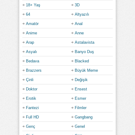
18+ Yaş
3D
64
Altyazılı
Amatör
Anal
Anime
Anne
Arap
Astalavista
Asyalı
Banyo Duş
Bedava
Blacked
Brazzers
Büyük Meme
Çinli
Değişik
Doktor
Ensest
Erotik
Esmer
Fantezi
Filmler
Full HD
Gangbang
Genç
Genel