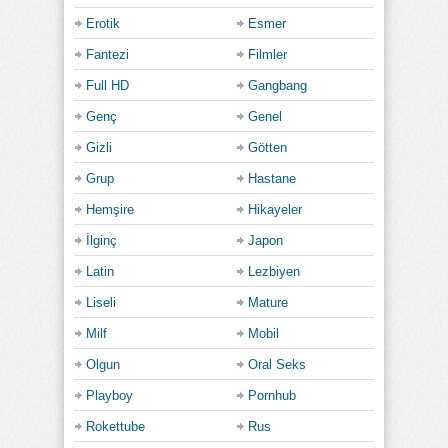
Erotik
Esmer
Fantezi
Filmler
Full HD
Gangbang
Genç
Genel
Gizli
Götten
Grup
Hastane
Hemşire
Hikayeler
İlginç
Japon
Latin
Lezbiyen
Liseli
Mature
Milf
Mobil
Olgun
Oral Seks
Playboy
Pornhub
Rokettube
Rus