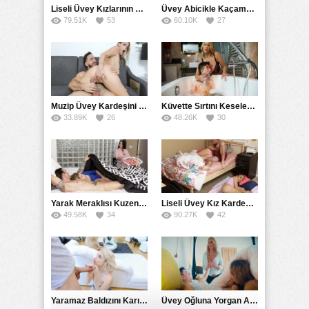
Liseli Üvey Kızlarının Sikişmesine Müsaade Eden Muhabbet Tellalı
Üvey Abicikle Kaçamak Sikişen Liseli Kaşarlar
79.51K
53
60.10K
27
Muzip Üvey Kardeşini Sikerken Kazara İçine Attırdı
Küvette Sırtını Keseleyen Üvey Annesi Yarağını Çitiledi
33.89K
26
48.26K
30
Yarak Meraklısı Kuzenine Hakettiği Sikişi Verdi
Liseli Üvey Kız Kardeşleri Uyurken Sırayla Dürttü
49.58K
34
90.27K
42
Yaramaz Baldızını Karısının Arkasında Usulca Sikti
Üvey Oğluna Yorgan Altında Sakso Çekerken Yakaladı