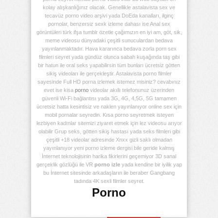
kolay alışkanlığınız olacak. Genellikle astalavista sex ve
tecavüz porno video arşivi yada DoEda kanalları, ilginç
pornolar, benzersiz sexk izleme dahası ise Anal sex
görüntüleri türk ifşa tumblr özetle çağımızın en iyi am, göt, sik,
meme videosu dünyadaki çeşitli sunuculardan bedava
yayınlanmaktadır. Hava kararınca bedava zorla porn sex
filmleri seyret yada gündüz olunca sabah kuşağında taş gibi
bir hatun ile oral seks yapabilirsin tüm bunları ücretsiz götten
sikiş videoları ile gerçekleştir. Astalavista porno filmler
sayesinde Full HD porna izlemek istemez misiniz? cevabınız
evet ise kisa
porno
videolar akıllı telefonunuz üzerinden
güvenli Wi-Fi bağlantısı yada 3G, 4G, 4,5G, 5G tamamen
ücretsiz hatta kesintisiz ve naklen yayınlanıyor online sex için
mobil pornalar seyredin. Kısa porno seyretmek isteyen
lezbiyen kadınlar sitemizi ziyaret etmek için lez videosu arıyor
olabilir Grup seks, götten sikiş hastası yada seks filmleri gibi
çeşitli +18 videolar adresinde Xnxx gizli saklı olmadan
yayınlanıyor yeni porno izleme dergisi bile geride kalmış
İnternet teknolojisinin harika fikirlerini geçemiyor 3D sanal
gerçeklik gözlüğü ile VR
porno izle
yada kendine bir iyilik yap
bu İnternet sitesinde arkadaşların ile beraber Gangbang
tadında 4K sexli filmler seyret.
Porno