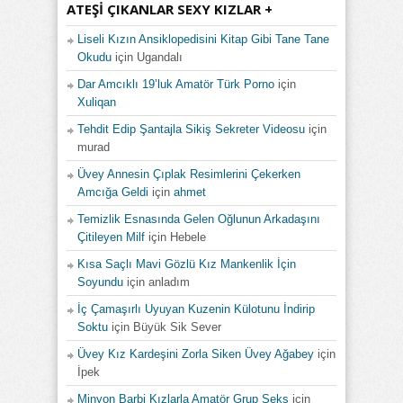
ATEŞI ÇIKANLAR SEXY KIZLAR +
Liseli Kızın Ansiklopedisini Kitap Gibi Tane Tane
Okudu
için
Ugandalı
Dar Amcıklı 19’luk Amatör Türk Porno
için
Xuliqan
Tehdit Edip Şantajla Sikiş Sekreter Videosu
için
murad
Üvey Annesin Çıplak Resimlerini Çekerken
Amcığa Geldi
için
ahmet
Temizlik Esnasında Gelen Oğlunun Arkadaşını
Çitileyen Milf
için
Hebele
Kısa Saçlı Mavi Gözlü Kız Mankenlik İçin
Soyundu
için
anladım
İç Çamaşırlı Uyuyan Kuzenin Külotunu İndirip
Soktu
için
Büyük Sik Sever
Üvey Kız Kardeşini Zorla Siken Üvey Ağabey
için
İpek
Minyon Barbi Kızlarla Amatör Grup Seks
için