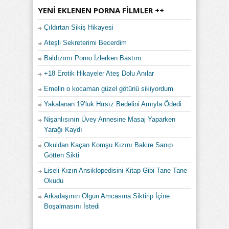
YENI EKLENEN PORNA FILMLER ++
Çıldırtan Sikiş Hikayesi
Ateşli Sekreterimi Becerdim
Baldızımı Porno İzlerken Bastım
+18 Erotik Hikayeler Ateş Dolu Anılar
Emelin o kocaman güzel götünü sikiyordum
Yakalanan 19’luk Hırsız Bedelini Amıyla Ödedi
Nişanlısının Üvey Annesine Masaj Yaparken
Yarağı Kaydı
Okuldan Kaçan Komşu Kızını Bakire Sanıp
Götten Sikti
Liseli Kızın Ansiklopedisini Kitap Gibi Tane Tane
Okudu
Arkadaşının Olgun Amcasına Siktirip İçine
Boşalmasını İstedi