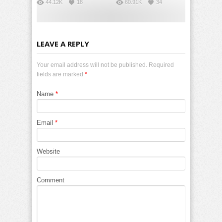
44.12K
18
60.91K
34
LEAVE A REPLY
Your email address will not be published. Required
fields are marked
*
Name
*
Email
*
Website
Comment