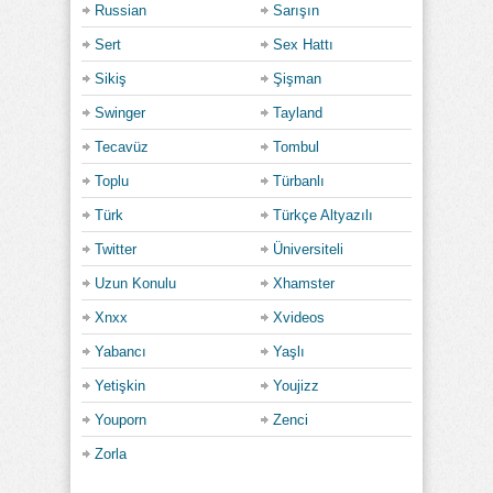
Russian
Sarışın
Sert
Sex Hattı
Sikiş
Şişman
Swinger
Tayland
Tecavüz
Tombul
Toplu
Türbanlı
Türk
Türkçe Altyazılı
Twitter
Üniversiteli
Uzun Konulu
Xhamster
Xnxx
Xvideos
Yabancı
Yaşlı
Yetişkin
Youjizz
Youporn
Zenci
Zorla