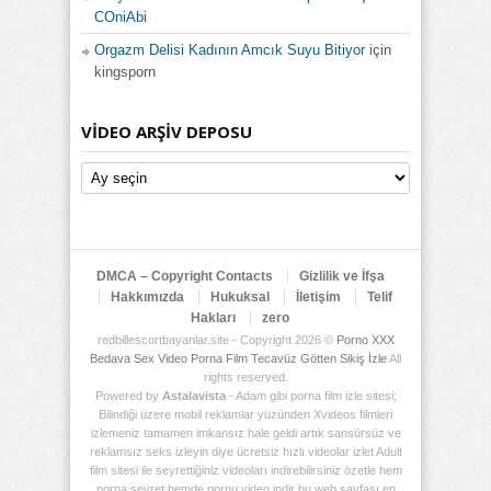
COniAbi
Orgazm Delisi Kadının Amcık Suyu Bitiyor
için
kingsporn
VIDEO ARŞIV DEPOSU
Video
Arşiv
Deposu
DMCA – Copyright Contacts
Gizlilik ve İfşa
Hakkımızda
Hukuksal
İletişim
Telif
Hakları
zero
redbillescortbayanlar.site - Copyright 2026 ©
Porno XXX
Bedava Sex Video Porna Film Tecavüz Götten Sikiş İzle
All
rights reserved.
Powered by
Astalavista
- Adam gibi porna film izle sitesi;
Bilindiği üzere mobil reklamlar yüzünden Xvideos filmleri
izlemeniz tamamen imkansız hale geldi artık sansürsüz ve
reklamsız seks izleyin diye ücretsiz hızlı videolar izlet Adult
film sitesi ile seyrettiğiniz videoları indirebilirsiniz özetle hem
porna seyret hemde pornu video indir bu web sayfası en