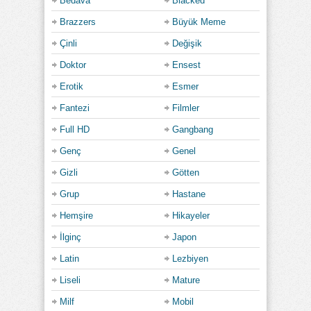
Bedava
Blacked
Brazzers
Büyük Meme
Çinli
Değişik
Doktor
Ensest
Erotik
Esmer
Fantezi
Filmler
Full HD
Gangbang
Genç
Genel
Gizli
Götten
Grup
Hastane
Hemşire
Hikayeler
İlginç
Japon
Latin
Lezbiyen
Liseli
Mature
Milf
Mobil