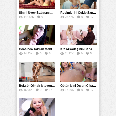
Sinirli Üvey Babasını Sakinleştirmek İçin Amını Kullandı
Resimlerini Çekip Şantaj Etmekle Suçladı Tehditle Sikini Vakumlattı
145.53K
0
23.47K
0
17
90
Odasında Takılan Mektepli Baldızıyla Delirmece Yaşayan Enişte
Kız Arkadaşının Babasının Yapay Vajina Hayalini Gerçekleştirdi
14.23K
0
8
11.92K
0
5
Boksör Olmak İsteyen Kız Zenci Antrenörünün İdmanına Çıktı
Götün İçini Dışarı Çıkarana Kadar Sokup Boşalttı
16.68K
0
17
17.30K
0
17