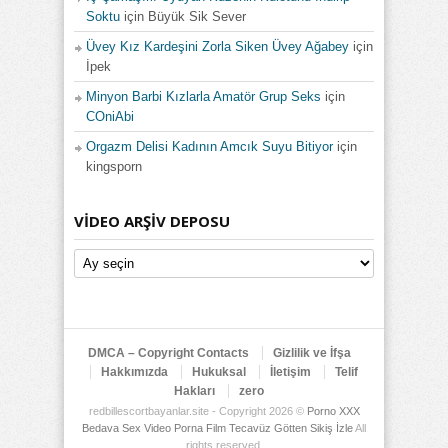
Soktu
için
Büyük Sik Sever
Üvey Kız Kardeşini Zorla Siken Üvey Ağabey
için
İpek
Minyon Barbi Kızlarla Amatör Grup Seks
için
COniAbi
Orgazm Delisi Kadının Amcık Suyu Bitiyor
için
kingsporn
VIDEO ARŞIV DEPOSU
Video
Arşiv
Deposu
DMCA – Copyright Contacts
Gizlilik ve İfşa
Hakkımızda
Hukuksal
İletişim
Telif
Hakları
zero
redbillescortbayanlar.site - Copyright 2026 ©
Porno XXX
Bedava Sex Video Porna Film Tecavüz Götten Sikiş İzle
All
rights reserved.