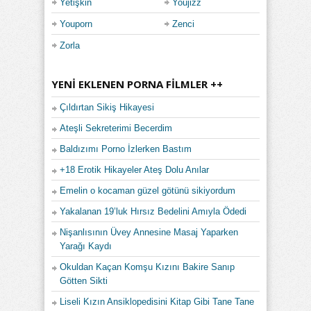
Yetişkin
Youjizz
Youporn
Zenci
Zorla
YENI EKLENEN PORNA FILMLER ++
Çıldırtan Sikiş Hikayesi
Ateşli Sekreterimi Becerdim
Baldızımı Porno İzlerken Bastım
+18 Erotik Hikayeler Ateş Dolu Anılar
Emelin o kocaman güzel götünü sikiyordum
Yakalanan 19’luk Hırsız Bedelini Amıyla Ödedi
Nişanlısının Üvey Annesine Masaj Yaparken
Yarağı Kaydı
Okuldan Kaçan Komşu Kızını Bakire Sanıp
Götten Sikti
Liseli Kızın Ansiklopedisini Kitap Gibi Tane Tane