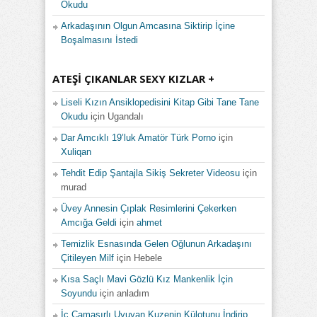
Okudu
Arkadaşının Olgun Amcasına Siktirip İçine
Boşalmasını İstedi
ATEŞI ÇIKANLAR SEXY KIZLAR +
Liseli Kızın Ansiklopedisini Kitap Gibi Tane Tane
Okudu
için
Ugandalı
Dar Amcıklı 19’luk Amatör Türk Porno
için
Xuliqan
Tehdit Edip Şantajla Sikiş Sekreter Videosu
için
murad
Üvey Annesin Çıplak Resimlerini Çekerken
Amcığa Geldi
için
ahmet
Temizlik Esnasında Gelen Oğlunun Arkadaşını
Çitileyen Milf
için
Hebele
Kısa Saçlı Mavi Gözlü Kız Mankenlik İçin
Soyundu
için
anladım
İç Çamaşırlı Uyuyan Kuzenin Külotunu İndirip