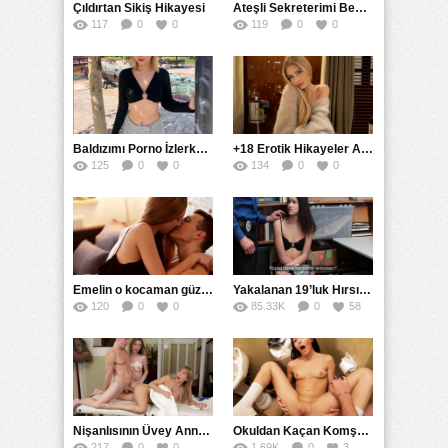
Çıldırtan Sikiş Hikayesi
Ateşli Sekreterimi Becerdim
117
0
0
119
0
0
Baldızımı Porno İzlerken Bastım
+18 Erotik Hikayeler Ateş Dolu Anılar
125
0
0
134
0
0
Emelin o kocaman güzel götünü sikiyordum
Yakalanan 19’luk Hırsız Bedelini Amıyla Ödedi
120
0
0
85.33K
0
58
Nişanlısının Üvey Annesine Masaj Yaparken Yarağı Kaydı
Okuldan Kaçan Komşu Kızını Bakire Sanıp Götten Sikti
217
0
0
1.69K
0
3