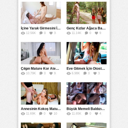
İçine Yarak Girmesini İsteyince Kuzeninin Penisini Kullandı
Genç Kızlar Ağaca Bağlayarak Tecavüz Etmek İstediler
12.56K
0
3
11.14K
0
9
Çılgın Mature Kor Ateşiyle Misafirini Yakıp Eritti
Eve Gitmek İçin Otostop Çeken Üniversiteli Bedelini Ödedi
10.79K
0
9
6.98K
0
3
Annesinin Kokoş Mature Arkadaşı Tarafından Saksoya Uğradı
Büyük Memeli Baldızının Takipçilerinin Çoğalması İçin Yardım Etti
11.69K
0
10
11.65K
0
4