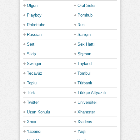
Olgun
Oral Seks
Playboy
Pornhub
Rokettube
Rus
Russian
Sarışın
Sert
Sex Hattı
Sikiş
Şişman
Swinger
Tayland
Tecavüz
Tombul
Toplu
Türbanlı
Türk
Türkçe Altyazılı
Twitter
Üniversiteli
Uzun Konulu
Xhamster
Xnxx
Xvideos
Yabancı
Yaşlı