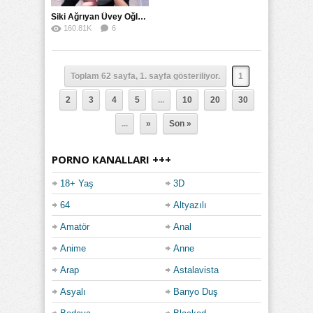
Siki Ağrıyan Üvey Oğlunu Ağzına Boşaltarak İyileştirdi
160.81K
6
67
Toplam 62 sayfa, 1. sayfa gösteriliyor.
1
2
3
4
5
...
10
20
30
...
»
Son »
PORNO KANALLARI +++
18+ Yaş
3D
64
Altyazılı
Amatör
Anal
Anime
Anne
Arap
Astalavista
Asyalı
Banyo Duş