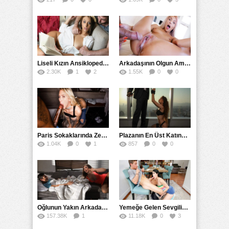
Liseli Kızın Ansiklopedisini Kitap Gibi Tane Tane Okudu
Arkadaşının Olgun Amcasına Siktirip İçine Boşalmasını İstedi
2.30K
1
2
1.55K
0
0
Paris Sokaklarında Zenci Yarağını Gırtlağına Kadar İndirdi
Plazanın En Üst Katında Üst Seviye Köle Fantezisi Sikişi
1.04K
0
1
857
0
0
Oğlunun Yakın Arkadaşına Yorgan Altından Sulanan Milf
Yemeğe Gelen Sevgilisinin Arkadaşına Yarak Yedirdi
157.38K
1
11.18K
0
3
56