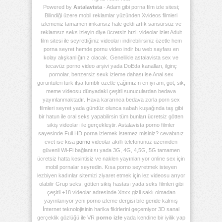
Powered by
Astalavista
- Adam gibi porna film izle sitesi;
Bilindiği üzere mobil reklamlar yüzünden Xvideos filmleri
izlemeniz tamamen imkansız hale geldi artık sansürsüz ve
reklamsız seks izleyin diye ücretsiz hızlı videolar izlet Adult
film sitesi ile seyrettiğiniz videoları indirebilirsiniz özetle hem
porna seyret hemde pornu video indir bu web sayfası en
kolay alışkanlığınız olacak. Genellikle astalavista sex ve
tecavüz porno video arşivi yada DoEda kanalları, ilginç
pornolar, benzersiz sexk izleme dahası ise Anal sex
görüntüleri türk ifşa tumblr özetle çağımızın en iyi am, göt, sik,
meme videosu dünyadaki çeşitli sunuculardan bedava
yayınlanmaktadır. Hava kararınca bedava zorla porn sex
filmleri seyret yada gündüz olunca sabah kuşağında taş gibi
bir hatun ile oral seks yapabilirsin tüm bunları ücretsiz götten
sikiş videoları ile gerçekleştir. Astalavista porno filmler
sayesinde Full HD porna izlemek istemez misiniz? cevabınız
evet ise kisa
porno
videolar akıllı telefonunuz üzerinden
güvenli Wi-Fi bağlantısı yada 3G, 4G, 4,5G, 5G tamamen
ücretsiz hatta kesintisiz ve naklen yayınlanıyor online sex için
mobil pornalar seyredin. Kısa porno seyretmek isteyen
lezbiyen kadınlar sitemizi ziyaret etmek için lez videosu arıyor
olabilir Grup seks, götten sikiş hastası yada seks filmleri gibi
çeşitli +18 videolar adresinde Xnxx gizli saklı olmadan
yayınlanıyor yeni porno izleme dergisi bile geride kalmış
İnternet teknolojisinin harika fikirlerini geçemiyor 3D sanal
gerçeklik gözlüğü ile VR
porno izle
yada kendine bir iyilik yap