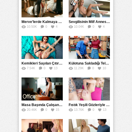
Merve’lerde Kalmaya Gelen Liseli Kız Fanteziyi Dibine Verdirdi
Sevgilisinin Milf Annesini Banyoda Taciz Ederken Farkedildi
10.50K
0
4
10.04K
0
4
Kemikleri Sayılan Çıtırın Hafif Amcığına Kökleyerek Soktu
Külotuna Sakladığı Telefonu Eteğin Altına Bakarak Yakaladı
7.54K
0
13
11.29K
0
10
Masa Başında Çalışan Sekreterini Koltuğa Kancaladı
Fıstık Yeşili Gözleriyle Arka Bahçeyi Renklendirip Filizlendirdi
20.46K
0
15
13.76K
0
13